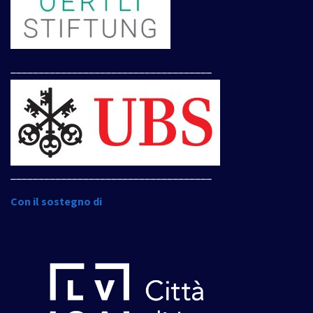
____________________________________
____________________________________
Con il sostegno di