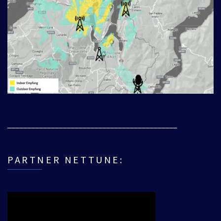
___________________________________________
PARTNER NETTUNE: