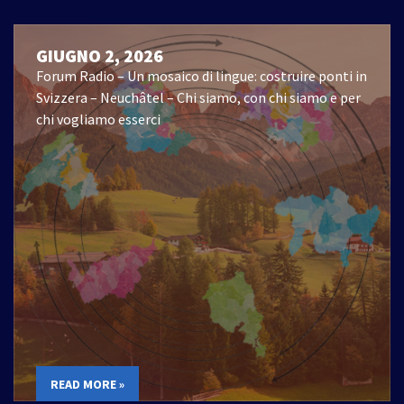
GIUGNO 2, 2026
Forum Radio – Un mosaico di lingue: costruire ponti in
Svizzera – Neuchâtel – Chi siamo, con chi siamo e per
chi vogliamo esserci
READ MORE »