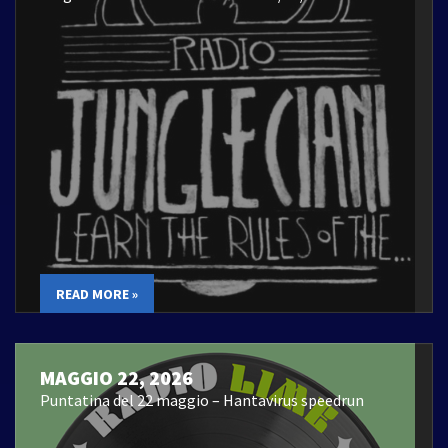
READ MORE »
MAGGIO 22, 2026
Puntatina del 22 maggio – Hantavirus speedrun