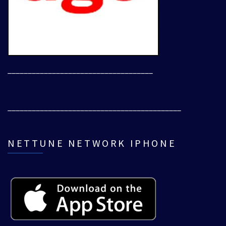
____________________________________
___________________________________________
NETTUNE NETWORK IPHONE