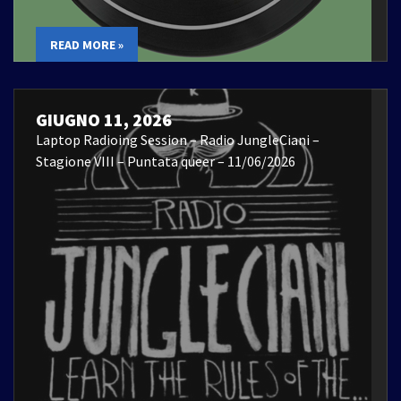
READ MORE »
GIUGNO 11, 2026
Laptop Radioing Session – Radio JungleCiani –
Stagione VIII – Puntata queer – 11/06/2026