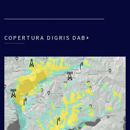
___________________________________________
COPERTURA DIGRIS DAB+