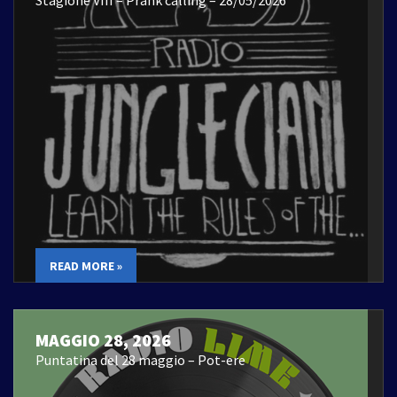
READ MORE »
MAGGIO 28, 2026
Puntatina del 28 maggio – Pot-ere