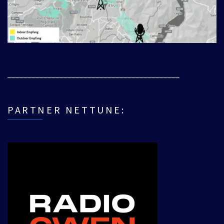
___________________________________________
PARTNER NETTUNE: