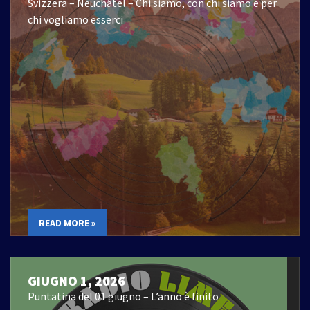
Svizzera – Neuchâtel – Chi siamo, con chi siamo e per
chi vogliamo esserci
READ MORE »
GIUGNO 1, 2026
Puntatina del 01 giugno – L’anno è finito