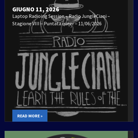
GIUGNO 11, 2026
Laptop Radioing Session – Radio JungleCiani –
Stagione VIII – Puntata queer – 11/06/2026
READ MORE »