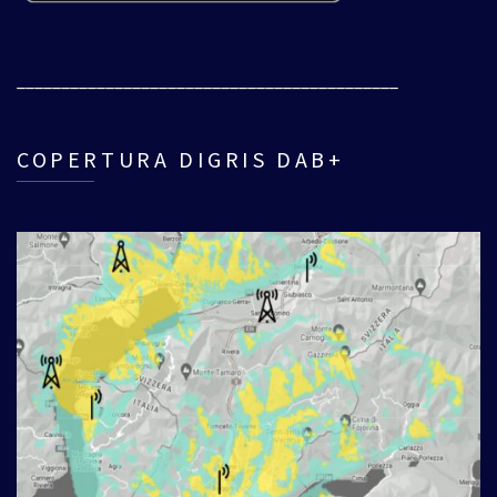
___________________________________________
COPERTURA DIGRIS DAB+