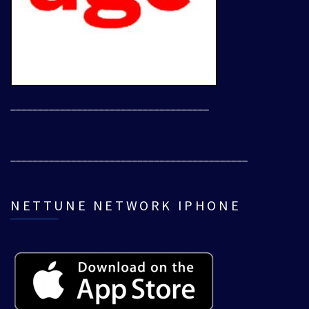
____________________________________
___________________________________________
NETTUNE NETWORK IPHONE