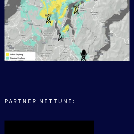
___________________________________________
PARTNER NETTUNE: