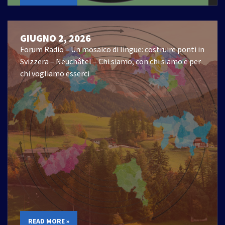
GIUGNO 2, 2026
Forum Radio – Un mosaico di lingue: costruire ponti in
Svizzera – Neuchâtel – Chi siamo, con chi siamo e per
chi vogliamo esserci
READ MORE »