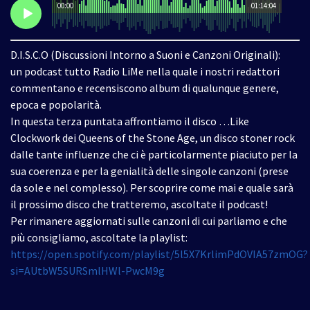
00:00
01:14:04
D.I.S.C.O (Discussioni Intorno a Suoni e Canzoni Originali):
un podcast tutto Radio LiMe nella quale i nostri redattori
commentano e recensiscono album di qualunque genere,
epoca e popolarità.
In questa terza puntata affrontiamo il disco …Like
Clockwork dei Queens of the Stone Age, un disco stoner rock
dalle tante influenze che ci è particolarmente piaciuto per la
sua coerenza e per la genialità delle singole canzoni (prese
da sole e nel complesso). Per scoprire come mai e quale sarà
il prossimo disco che tratteremo, ascoltate il podcast!
Per rimanere aggiornati sulle canzoni di cui parliamo e che
più consigliamo, ascoltate la playlist:
https://open.spotify.com/playlist/5l5X7KrlimPdOVIA57zmOG?
si=AUtbW5SURSmlHWl-PwcM9g