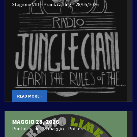
Stagione VIII – Prank calling – 28/05/2026
READ MORE »
MAGGIO 28, 2026
Puntatina del 28 maggio – Pot-ere