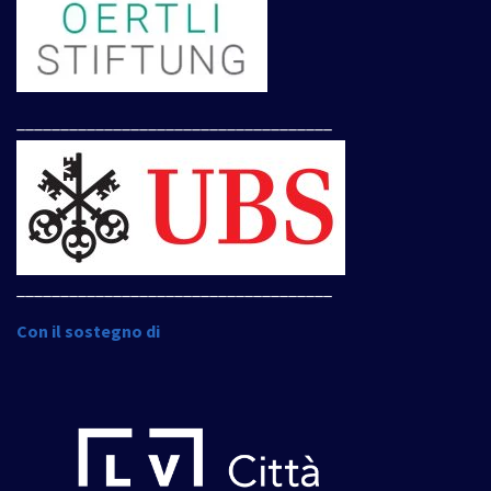
____________________________________
____________________________________
Con il sostegno di