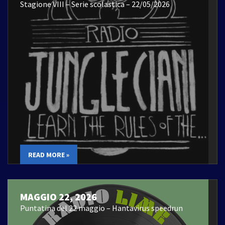
Stagione VIII – Serie scolastica – 22/05/2026
READ MORE »
MAGGIO 22, 2026
Puntatina del 22 maggio – Hantavirus speedrun