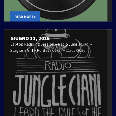
READ MORE »
GIUGNO 11, 2026
Laptop Radioing Session – Radio JungleCiani –
Stagione VIII – Puntata queer – 11/06/2026