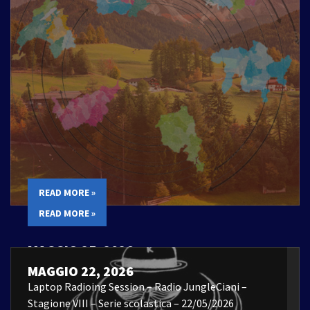
READ MORE »
READ MORE »
MAGGIO 25, 2026
Laptop Radioing Session – 22/05/2026
MAGGIO 22, 2026
Laptop Radioing Session – Radio JungleCiani –
Stagione VIII – Serie scolastica – 22/05/2026