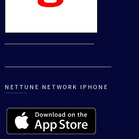
____________________________________
___________________________________________
NETTUNE NETWORK IPHONE