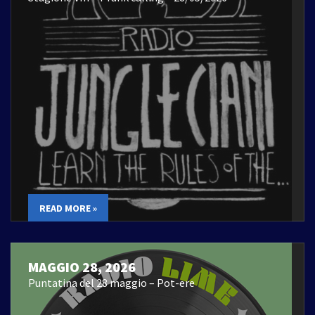
READ MORE »
MAGGIO 28, 2026
Puntatina del 28 maggio – Pot-ere