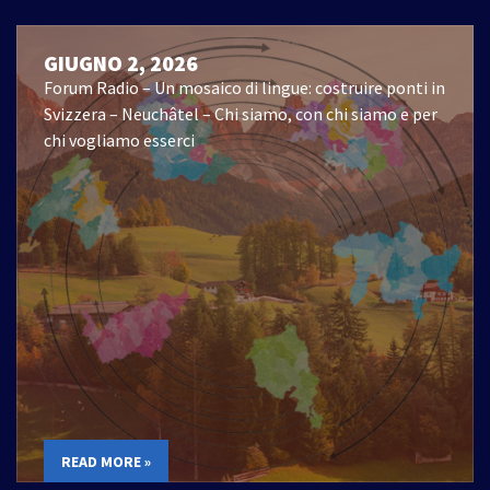
GIUGNO 2, 2026
Forum Radio – Un mosaico di lingue: costruire ponti in
Svizzera – Neuchâtel – Chi siamo, con chi siamo e per
chi vogliamo esserci
READ MORE »