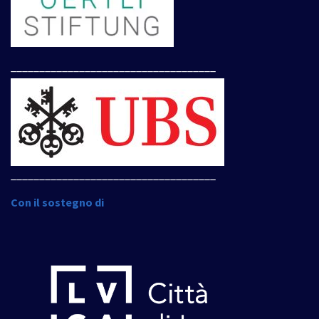
____________________________________
____________________________________
Con il sostegno di