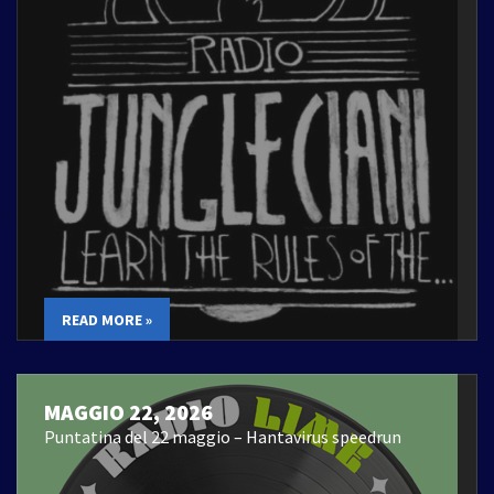
READ MORE »
MAGGIO 22, 2026
Puntatina del 22 maggio – Hantavirus speedrun