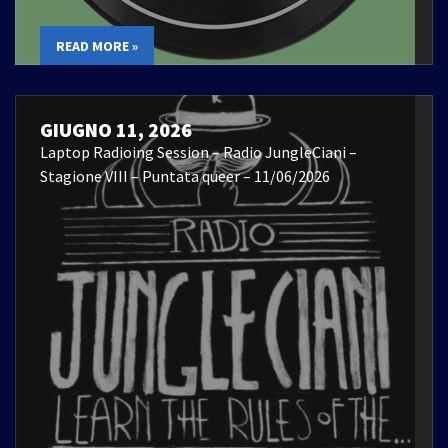
READ MORE »
GIUGNO 11, 2026
Laptop Radioing Session – Radio JungleCiani –
Stagione VIII – Puntata queer – 11/06/2026