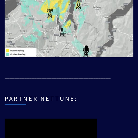
___________________________________________
PARTNER NETTUNE: