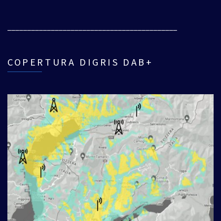
___________________________________________
COPERTURA DIGRIS DAB+