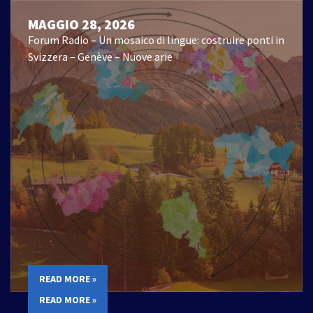
MAGGIO 28, 2026
Forum Radio – Un mosaico di lingue: costruire ponti in
Svizzera – Genève – Nuove arie
READ MORE »
READ MORE »