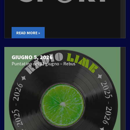
READ MORE »
GIUGNO 5, 2026
Puntatina del 01 giugno – Rebus