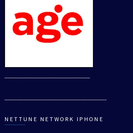
____________________________________
___________________________________________
NETTUNE NETWORK IPHONE