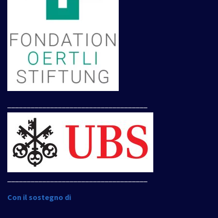
____________________________________
____________________________________
Con il sostegno di