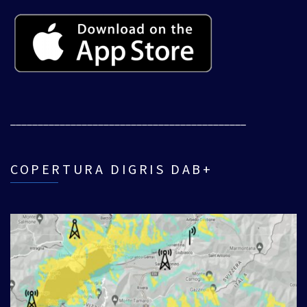
___________________________________________
COPERTURA DIGRIS DAB+