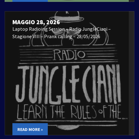
MAGGIO 28, 2026
Laptop Radioing Session – Radio JungleCiani –
Stagione VIII – Prank calling – 28/05/2026
READ MORE »