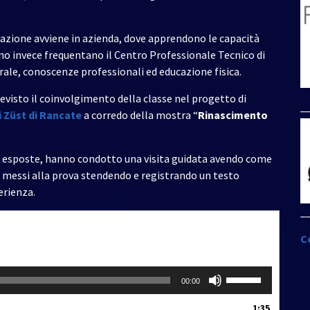
mazione avviene in azienda, dove apprendono le capacità
rno invece frequentano il Centro Professionale Tecnico di
erale, conoscenze professionali ed educazione fisica.
visto il coinvolgimento della classe nel progetto di
_
 Züst di Rancate
a corredo della mostra “
Rinascimento
re esposte, hanno condotto una visita guidata avendo come
o messi alla prova stendendo e registrando un testo
erienza.
_
C
Usa
00:00
i
tasti
1:35