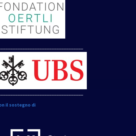
___________________________________
___________________________________
on il sostegno di