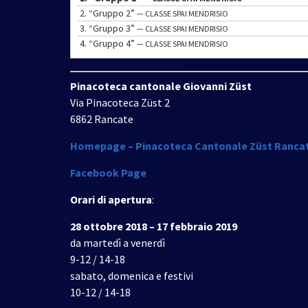
2.
“Gruppo 2”
— CLASSE SPAI MENDRISIO
3.
“Gruppo 3”
— CLASSE SPAI MENDRISIO
4.
“Gruppo 4”
— CLASSE SPAI MENDRISIO
Pinacoteca cantonale Giovanni Züst
Via Pinacoteca Züst 2
6862 Rancate
Homepage – Pinacoteca Cantonale Züst Ranca
Facebook Page
Orari di apertura
:
28 ottobre 2018 – 17 febbraio 2019
da martedì a venerdì
9-12 / 14-18
sabato, domenica e festivi
10-12 / 14-18