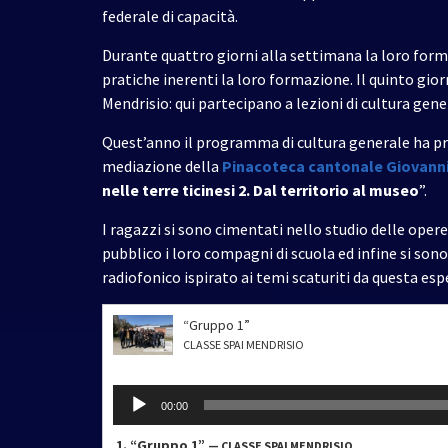
federale di capacità.
Durante quattro giorni alla settimana la loro for
pratiche inerenti la loro formazione. Il quinto gio
Mendrisio: qui partecipano a lezioni di cultura gen
Quest’anno il programma di cultura generale ha pre
mediazione della
Pinacoteca cantonale Giovanni
nelle terre ticinesi 2. Dal territorio al museo
”.
I ragazzi si sono cimentati nello studio delle ope
pubblico i loro compagni di scuola ed infine si son
radiofonico ispirato ai temi scaturiti da questa esp
“Gruppo 1”
CLASSE SPAI MENDRISIO
Audio
00:00
Player
1.
“Gruppo 1”
— CLASSE SPAI MENDRISIO