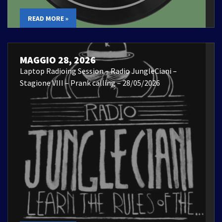
READ MORE »
MAGGIO 28, 2026
Laptop Radioing Session – Radio JungleCiani –
Stagione VIII – Prank calling – 28/05/2026