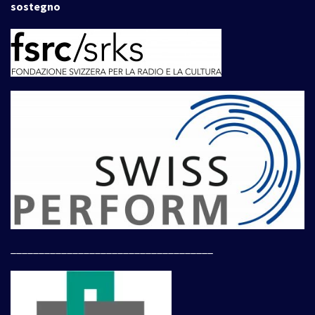
sostegno
____________________________________