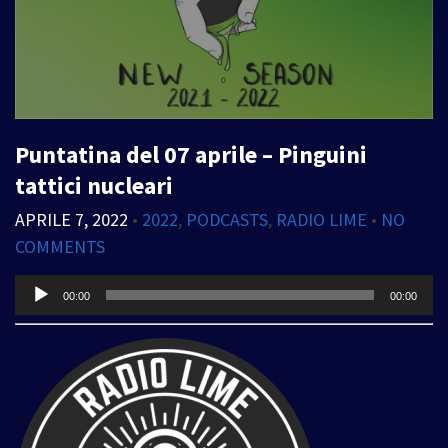
Puntatina del 07 aprile – Pinguini
tattici nucleari
APRILE 7, 2022
•
2022
,
PODCASTS
,
RADIO LIME
•
NO
COMMENTS
Audio
00:00
00:00
Player