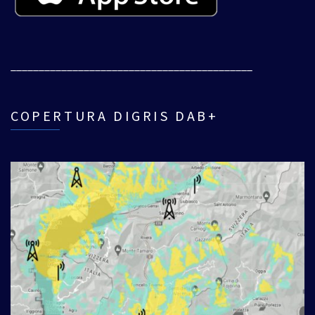
___________________________________________
COPERTURA DIGRIS DAB+