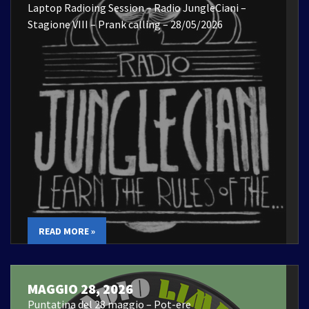
Laptop Radioing Session – Radio JungleCiani –
Stagione VIII – Prank calling – 28/05/2026
READ MORE »
MAGGIO 28, 2026
Puntatina del 28 maggio – Pot-ere