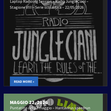
Laptop Radioing Session – Radio JungleCiani –
Stagione VIII – Serie scolastica – 22/05/2026
READ MORE »
MAGGIO 22, 2026
Puntatina del 22 maggio – Hantavirus speedrun