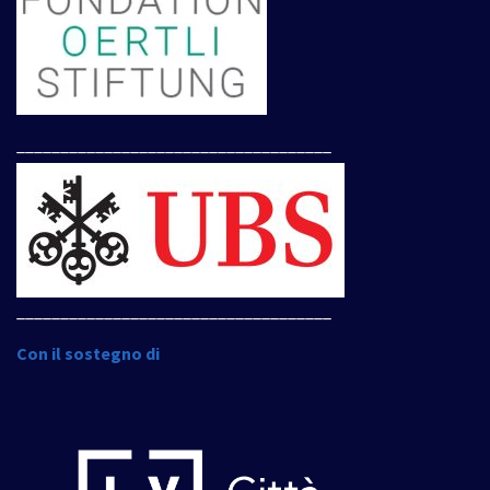
____________________________________
____________________________________
Con il sostegno di