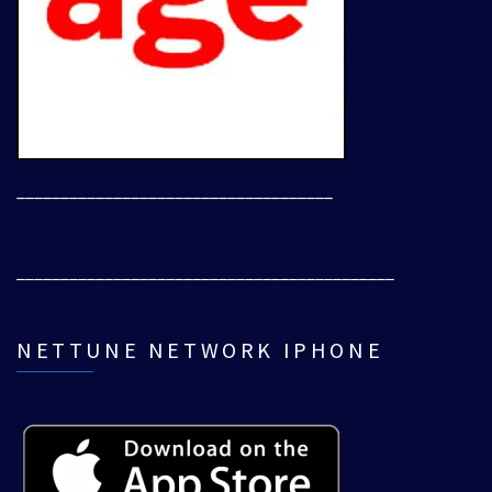
____________________________________
___________________________________________
NETTUNE NETWORK IPHONE