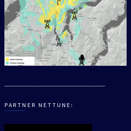
___________________________________________
PARTNER NETTUNE: