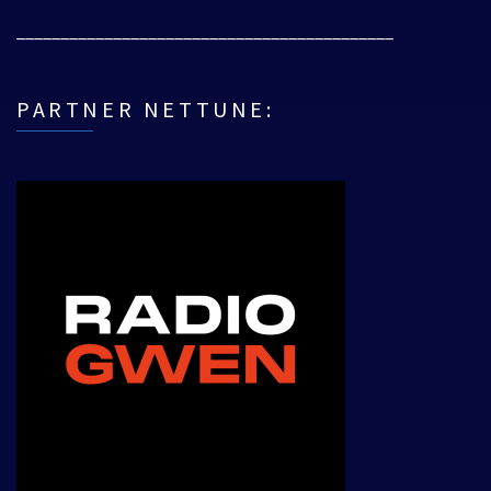
___________________________________________
PARTNER NETTUNE: