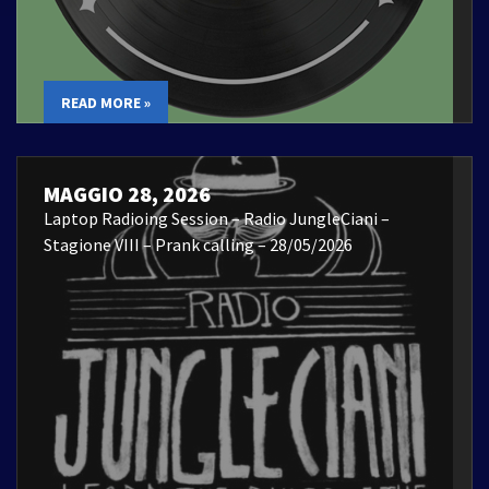
READ MORE »
MAGGIO 28, 2026
Laptop Radioing Session – Radio JungleCiani –
Stagione VIII – Prank calling – 28/05/2026