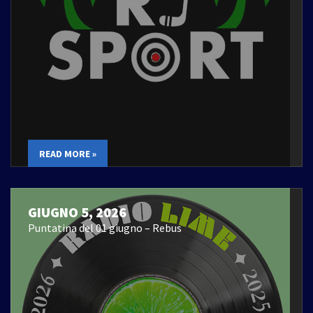
READ MORE »
GIUGNO 5, 2026
Puntatina del 01 giugno – Rebus