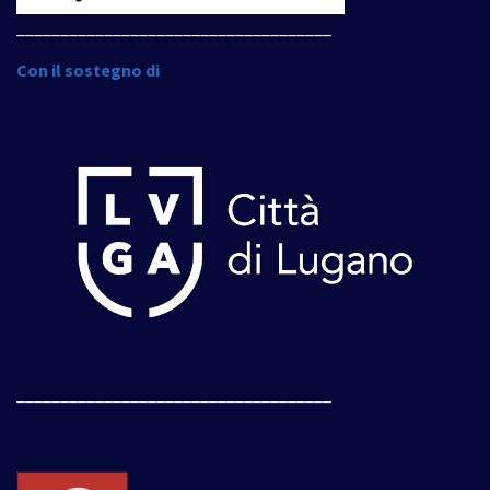
____________________________________
Con il sostegno di
____________________________________