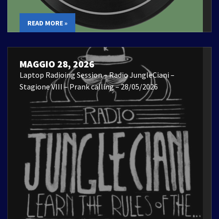
READ MORE »
MAGGIO 28, 2026
Laptop Radioing Session – Radio JungleCiani –
Stagione VIII – Prank calling – 28/05/2026