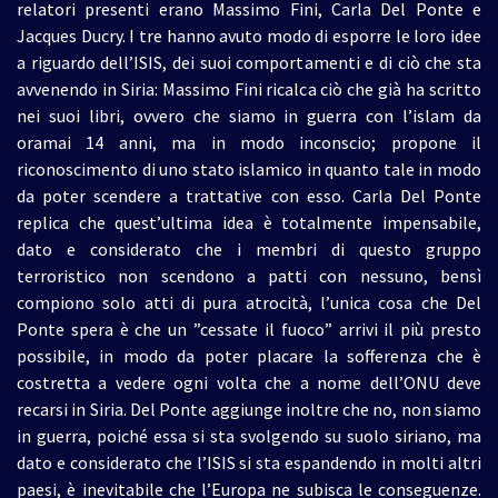
relatori presenti erano Massimo Fini, Carla Del Ponte e
Jacques Ducry. I tre hanno avuto modo di esporre le loro idee
a riguardo dell’ISIS, dei suoi comportamenti e di ciò che sta
avvenendo in Siria: Massimo Fini ricalca ciò che già ha scritto
nei suoi libri, ovvero che siamo in guerra con l’islam da
oramai 14 anni, ma in modo inconscio; propone il
riconoscimento di uno stato islamico in quanto tale in modo
da poter scendere a trattative con esso. Carla Del Ponte
replica che quest’ultima idea è totalmente impensabile,
dato e considerato che i membri di questo gruppo
terroristico non scendono a patti con nessuno, bensì
compiono solo atti di pura atrocità, l’unica cosa che Del
Ponte spera è che un ”cessate il fuoco” arrivi il più presto
possibile, in modo da poter placare la sofferenza che è
costretta a vedere ogni volta che a nome dell’ONU deve
recarsi in Siria. Del Ponte aggiunge inoltre che no, non siamo
in guerra, poiché essa si sta svolgendo su suolo siriano, ma
dato e considerato che l’ISIS si sta espandendo in molti altri
paesi, è inevitabile che l’Europa ne subisca le conseguenze.