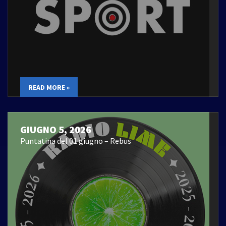
READ MORE »
GIUGNO 5, 2026
Puntatina del 01 giugno – Rebus