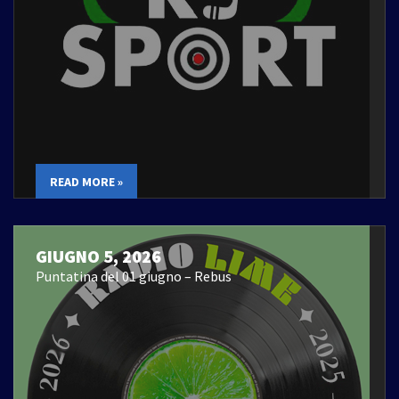
READ MORE »
GIUGNO 5, 2026
Puntatina del 01 giugno – Rebus