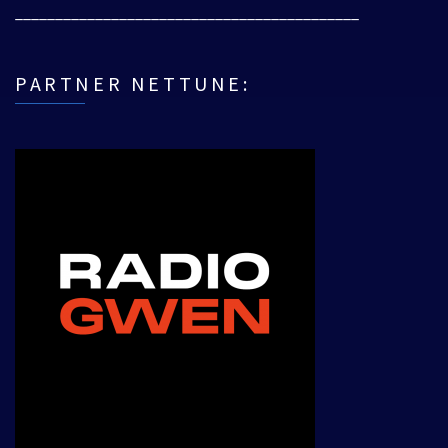
___________________________________________
PARTNER NETTUNE: