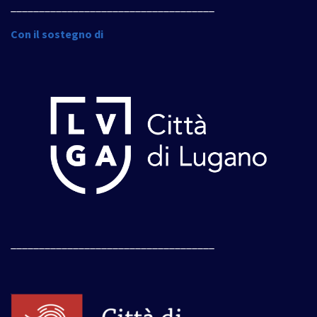
____________________________________
Con il sostegno di
____________________________________