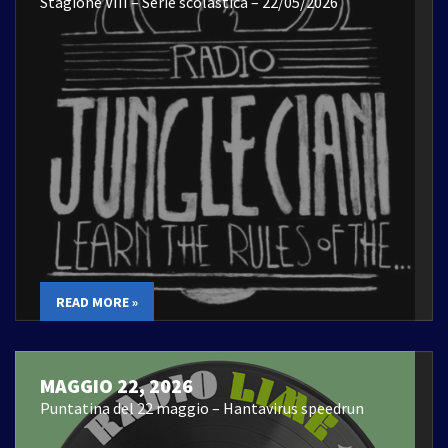
Stagione VIII – Serie scolastica – 22/05/2026
READ MORE »
MAGGIO 22, 2026
Puntatina del 22 maggio – Hantavirus speedrun