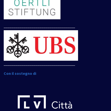
____________________________________
____________________________________
Con il sostegno di