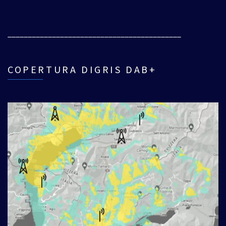
___________________________________________
COPERTURA DIGRIS DAB+