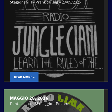
Stagione VIII – Prank calling – 28/05/2026
READ MORE »
MAGGIO 28, 2026
Puntatina del 28 maggio – Pot-ere