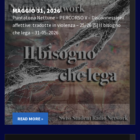
MAGGIO 31, 2026
Puntatona Nettune – PERCORSO V – Disconnessioni
affettive: tradotte in violenza – 25/26 |5| Il bisogno
che lega – 31-05-2026
READ MORE »