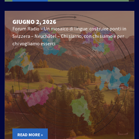
GIUGNO 2, 2026
Forum Radio – Un mosaico di lingue: costruire ponti in
Svizzera – Neuchâtel – Chi siamo, con chi siamo e per
chi vogliamo esserci
READ MORE »