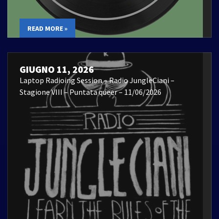
READ MORE »
GIUGNO 11, 2026
Laptop Radioing Session – Radio JungleCiani –
Stagione VIII – Puntata queer – 11/06/2026