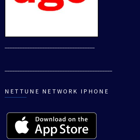
____________________________________
___________________________________________
NETTUNE NETWORK IPHONE