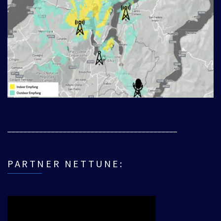
___________________________________________
PARTNER NETTUNE: