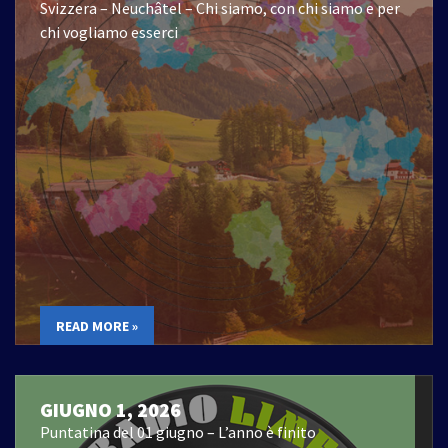
Svizzera – Neuchâtel – Chi siamo, con chi siamo e per
chi vogliamo esserci
READ MORE »
GIUGNO 1, 2026
Puntatina del 01 giugno – L’anno è finito