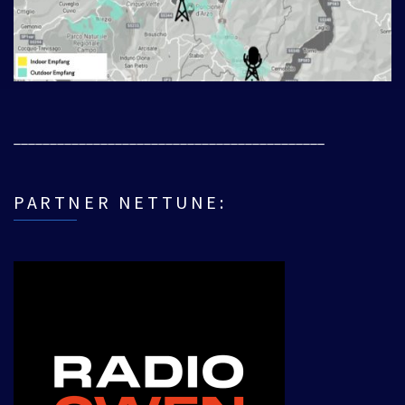
___________________________________________
PARTNER NETTUNE: