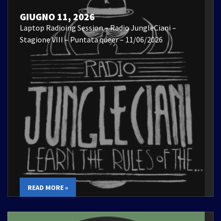
GIUGNO 11, 2026
Laptop Radioing Session – Radio JungleCiani –
Stagione VIII – Puntata queer – 11/06/2026
READ MORE »