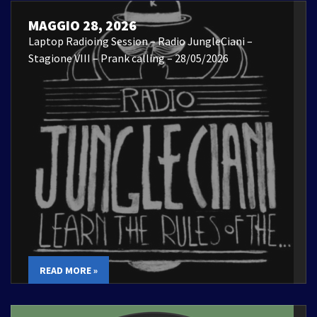
MAGGIO 28, 2026
Laptop Radioing Session – Radio JungleCiani –
Stagione VIII – Prank calling – 28/05/2026
READ MORE »