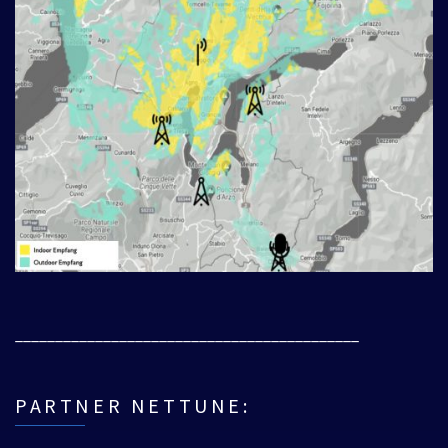
___________________________________________
PARTNER NETTUNE: