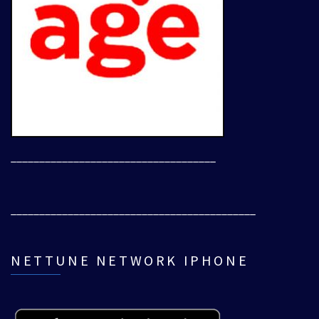
____________________________________
___________________________________________
NETTUNE NETWORK IPHONE