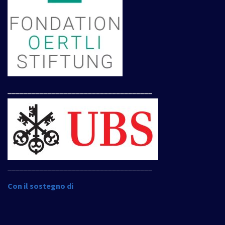
____________________________________
____________________________________
Con il sostegno di