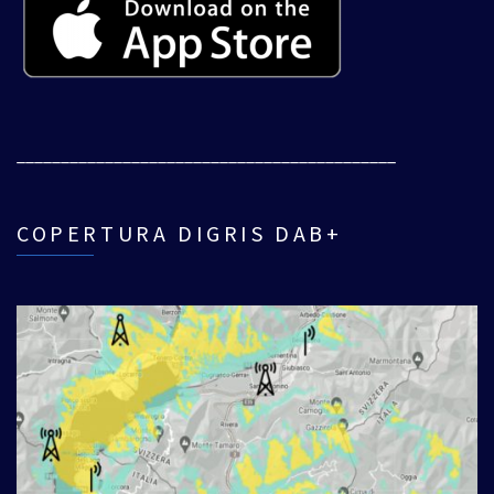
___________________________________________
COPERTURA DIGRIS DAB+