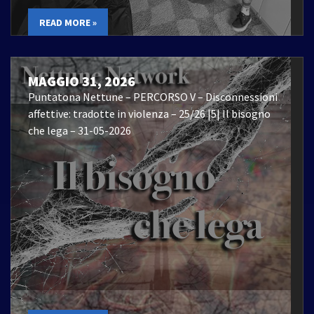
READ MORE »
MAGGIO 31, 2026
Puntatona Nettune – PERCORSO V – Disconnessioni
affettive: tradotte in violenza – 25/26 |5| Il bisogno
che lega – 31-05-2026