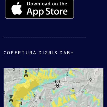
___________________________________________
COPERTURA DIGRIS DAB+