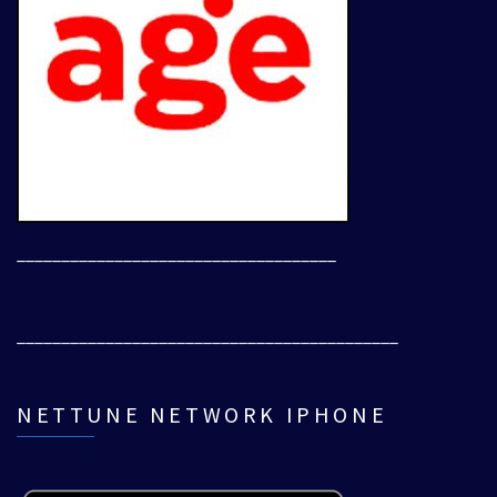
____________________________________
___________________________________________
NETTUNE NETWORK IPHONE