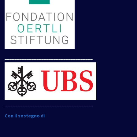
____________________________________
____________________________________
Con il sostegno di