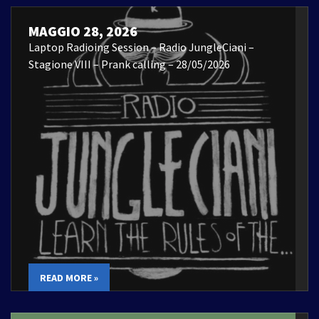
MAGGIO 28, 2026
Laptop Radioing Session – Radio JungleCiani –
Stagione VIII – Prank calling – 28/05/2026
READ MORE »