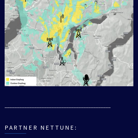
___________________________________________
PARTNER NETTUNE: