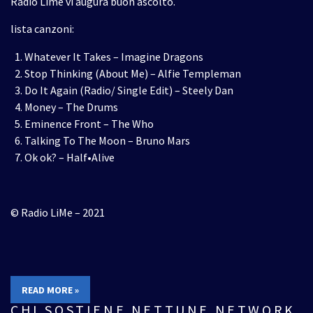
Radio Lime vi augura buon ascolto.
lista canzoni:
Whatever It Takes – Imagine Dragons
Stop Thinking (About Me) – Alfie Templeman
Do It Again (Radio/ Single Edit) – Steely Dan
Money – The Drums
Eminence Front – The Who
Talking To The Moon – Bruno Mars
Ok ok? – Half•Alive
© Radio LiMe – 2021
READ MORE »
CHI SOSTIENE NETTUNE NETWORK