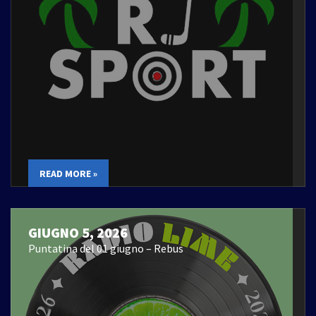
READ MORE »
GIUGNO 5, 2026
Puntatina del 01 giugno – Rebus