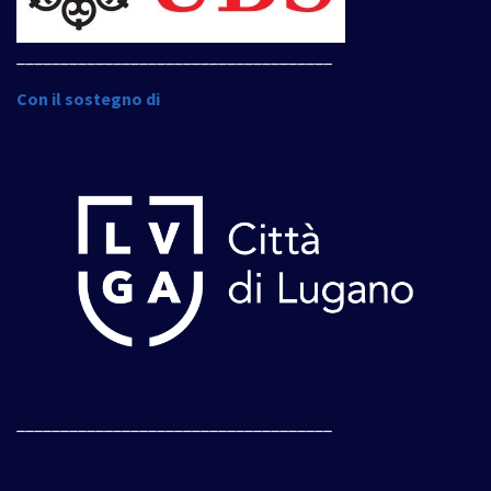
____________________________________
Con il sostegno di
____________________________________