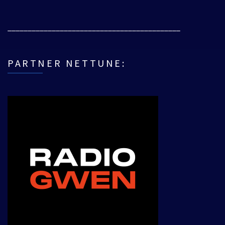
___________________________________________
PARTNER NETTUNE: