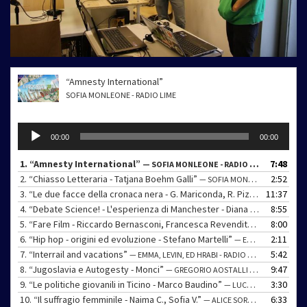
“Amnesty International”
SOFIA MONLEONE - RADIO LIME
Audio
00:00
00:00
Player
1.
“Amnesty International”
7:48
— SOFIA MONLEONE - RADIO LIME
2.
“Chiasso Letteraria - Tatjana Boehm Galli”
2:52
— SOFIA MONLEONE - RADIO LIME
3.
“Le due facce della cronaca nera - G. Mariconda, R. Pizolli”
11:37
— ED HRABI
4.
“Debate Science! - L'esperienza di Manchester - Diana F., Michelle M.”
8:55
5.
“Fare Film - Riccardo Bernasconi, Francesca Revendito”
8:00
— FILIPPO QU
6.
“Hip hop - origini ed evoluzione - Stefano Martelli”
2:11
— ED HRABI - RADIO LIME
7.
“Interrail and vacations”
5:42
— EMMA, LEVIN, ED HRABI - RADIO LIME
8.
“Jugoslavia e Autogesty - Monci”
9:47
— GREGORIO AOSTALLI - RADIO LIME
9.
“Le politiche giovanili in Ticino - Marco Baudino”
3:30
— LUCA BALBI - RADIO LIME
10.
“Il suffragio femminile - Naima C., Sofia V.”
6:33
— ALICE SORU - RADIO LIME