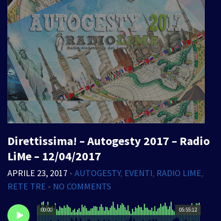
Direttissima! – Autogesty 2017 – Radio
LiMe – 12/04/2017
APRILE 23, 2017
•
AUTOGESTY
,
EVENTI
,
RADIO LIME
,
RETE TRE
•
NO COMMENTS
00:00
05:55:12