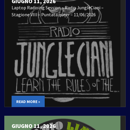
GIUGNO 11, 2026
Laptop Radioing Session – Radio JungleCiani –
Stagione VIII – Puntata queer – 11/06/2026
READ MORE »
GIUGNO 11, 2026