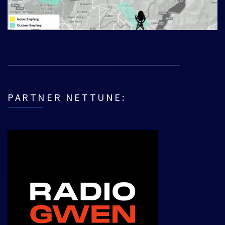
___________________________________________
PARTNER NETTUNE: