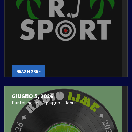
READ MORE »
GIUGNO 5, 2026
Puntatina del 01 giugno – Rebus