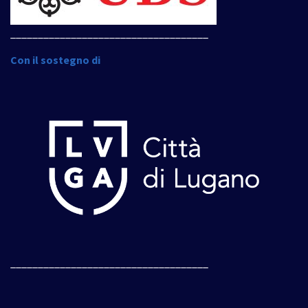
____________________________________
Con il sostegno di
____________________________________