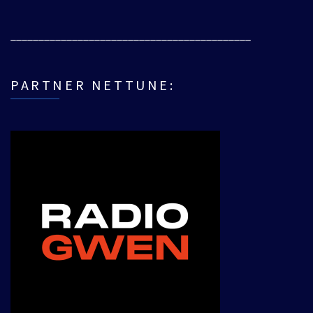
___________________________________________
PARTNER NETTUNE: