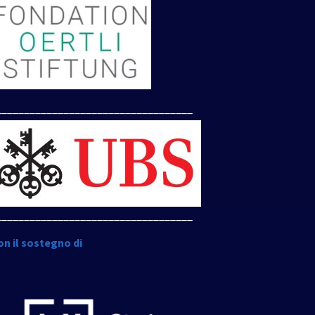
___________________________________
___________________________________
on il sostegno di