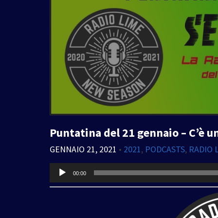
Puntatina del 21 gennaio – C’è u
GENNAIO 21, 2021
•
2021
,
PODCASTS
,
RADIO 
Audio
00:00
Player