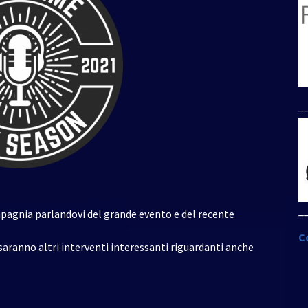
per
aumentare
o
diminuire
il
volume.
_
_
ompagnia parlandovi del grande evento e del recente
C
aranno altri interventi interessanti riguardanti anche