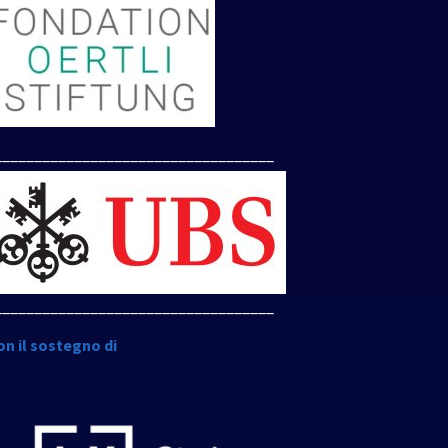
___________________________________
___________________________________
on il sostegno di