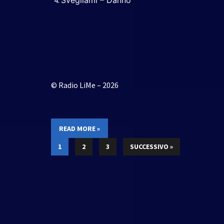
Svegliami – Danno
© Radio LiMe – 2026
READ MORE »
1
2
3
SUCCESSIVO »