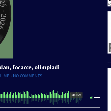
_
dan, focacce, olimpiadi
 LIME
•
NO COMMENTS
01:01:29