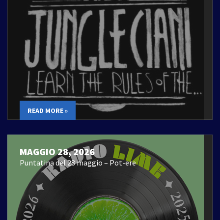
READ MORE »
MAGGIO 28, 2026
Puntatina del 28 maggio – Pot-ere