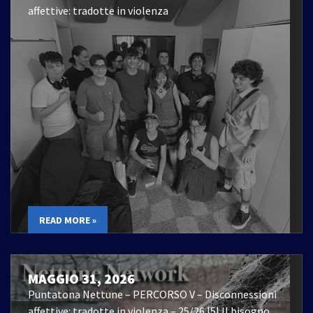
affettive: tradotte in violenza
READ MORE »
MAGGIO 31, 2026
Puntatona Nettune – PERCORSO V – Disconnessioni
affettive: tradotte in violenza – 25/26 |5| Il bisogno