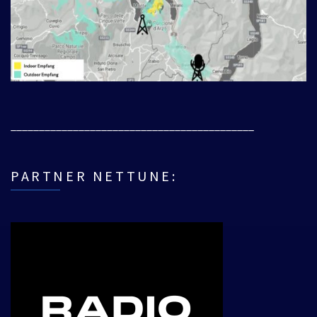
___________________________________________
PARTNER NETTUNE: