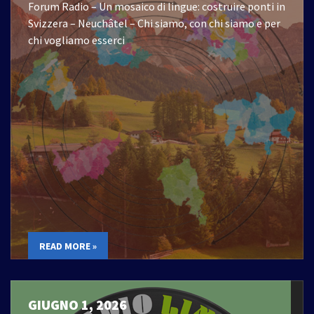
Forum Radio – Un mosaico di lingue: costruire ponti in
Svizzera – Neuchâtel – Chi siamo, con chi siamo e per
chi vogliamo esserci
READ MORE »
GIUGNO 1, 2026