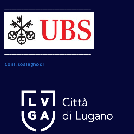
____________________________________
____________________________________
Con il sostegno di