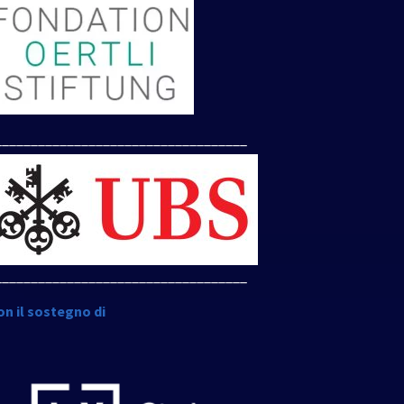
___________________________________
___________________________________
on il sostegno di