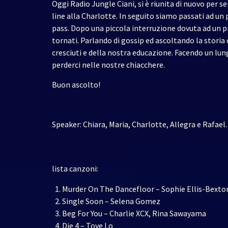
Oggi Radio Jungle Ciani, si è riunita di nuovo per s
line alla Charlotte. In seguito siamo passati ad u
pass. Dopo una piccola interruzione dovuta ad un
tornati. Parlando di gossip ed ascoltando la storia 
cresciuti e della nostra educazione. Facendo un lung
perderci nelle nostre chiacchere.
Buon ascolto!
Speaker: Chiara, Maria, Charlotte, Allegra e Rafael.
lista canzoni:
Murder On The Dancefloor – Sophie Ellis-Bexto
Single Soon – Selena Gomez
Beg For You – Charlie XCX, Rina Sawayama
Die 4 – Tove Lo