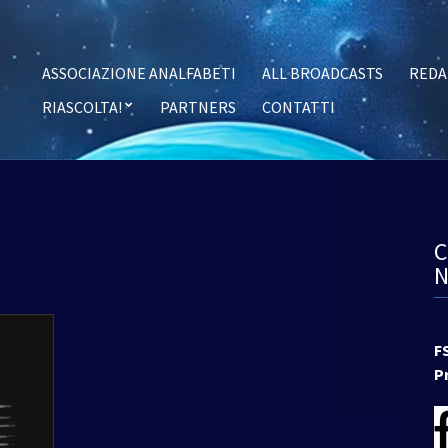
ASSOCIAZIONE ANALFABETI
ALL BROADCASTS
REDA
RIASCOLTA!
PARTNERS
CONTATTI
F
P