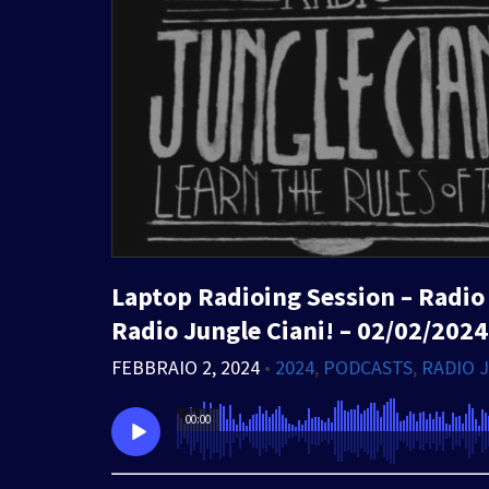
Laptop Radioing Session – Radio 
Radio Jungle Ciani! – 02/02/2024
FEBBRAIO 2, 2024
•
2024
,
PODCASTS
,
RADIO 
00:00