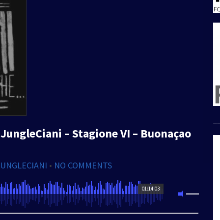
_
JungleCiani – Stagione VI – Buonaçao
JUNGLECIANI
•
NO COMMENTS
01:14:03