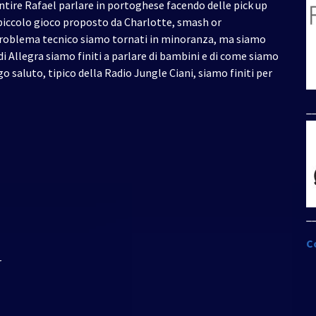
entire Rafael parlare in portoghese facendo delle pick up
n piccolo gioco proposto da Charlotte, smash or
 problema tecnico siamo tornati in minoranza, ma siamo
di Allegra siamo finiti a parlare di bambini e di come siamo
o saluto, tipico della Radio Jungle Ciani, siamo finiti per
_
_
C
r