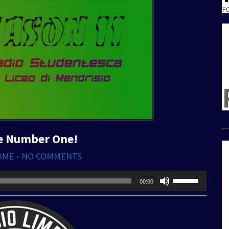
_
re Number One!
LIME
•
NO COMMENTS
Usa
00:00
i
tasti
freccia
su/giù