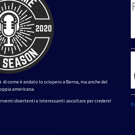
per
aumentare
o
diminuire
il
volume.
_
rà di come è andato lo sciopero a Berna, ma anche del
coppia americana.
_
rventi divertenti e interessanti: ascoltare per credere!
C