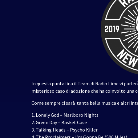
In questa puntatina il Team di Radio Lime vi parle
misterioso caso di adozione che ha coinvolto una 
Come sempre ci sarà tanta bella musica e altri inte
1. Lonely God – Marlboro Nights
2. Green Day – Basket Case
3. Talking Heads – Psycho Killer
4. The Proclaimers – I’m Gonna Be (500 Miles)