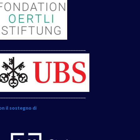
___________________________________
___________________________________
on il sostegno di