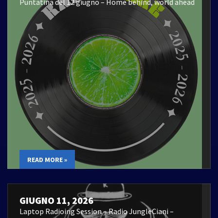
Puntatina del 12 giugno – Home behind, world ahead
READ MORE »
GIUGNO 11, 2026
Laptop Radioing Session – Radio JungleCiani –