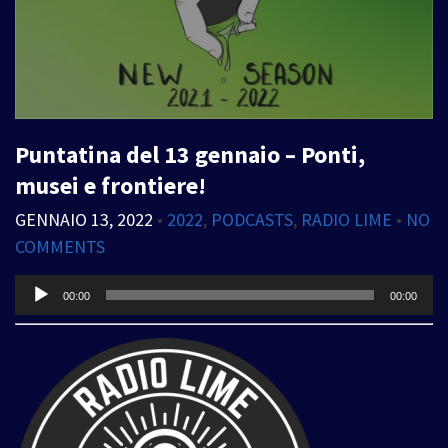
Puntatina del 13 gennaio – Ponti,
musei e frontiere!
GENNAIO 13, 2022
•
2022
,
PODCASTS
,
RADIO LIME
•
NO
COMMENTS
Audio
00:00
00:00
Player