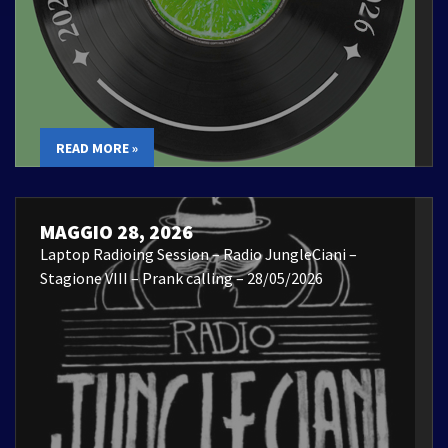
READ MORE »
MAGGIO 28, 2026
Laptop Radioing Session – Radio JungleCiani –
Stagione VIII – Prank calling – 28/05/2026