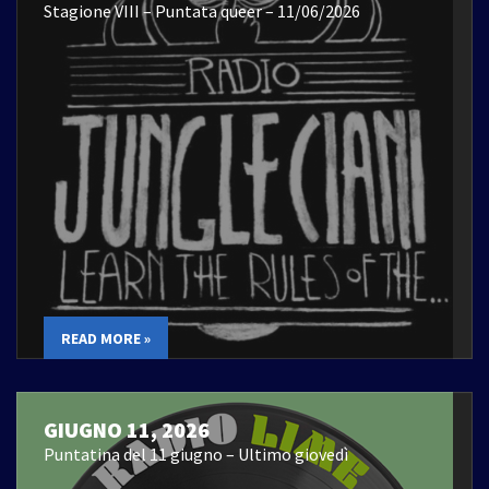
Stagione VIII – Puntata queer – 11/06/2026
READ MORE »
GIUGNO 11, 2026
Puntatina del 11 giugno – Ultimo giovedì