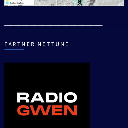
___________________________________________
PARTNER NETTUNE: