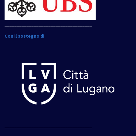
____________________________________
Con il sostegno di
____________________________________