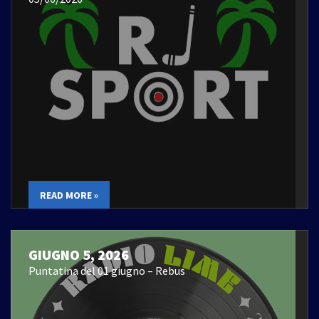
READ MORE »
GIUGNO 5, 2026
Puntatina del 01 giugno – Rebus