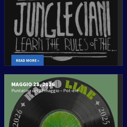
READ MORE »
MAGGIO 28, 2026
Puntatina del 28 maggio – Pot-ere