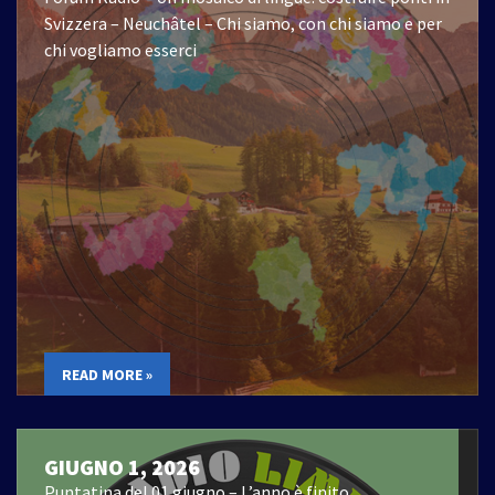
Svizzera – Neuchâtel – Chi siamo, con chi siamo e per
chi vogliamo esserci
READ MORE »
GIUGNO 1, 2026
Puntatina del 01 giugno – L’anno è finito