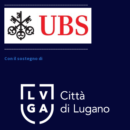
____________________________________
____________________________________
Con il sostegno di