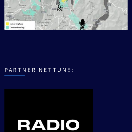
___________________________________________
PARTNER NETTUNE: