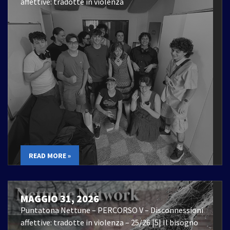
affettive: tradotte in violenza
READ MORE »
MAGGIO 31, 2026
Puntatona Nettune – PERCORSO V – Disconnessioni
affettive: tradotte in violenza – 25/26 |5| Il bisogno