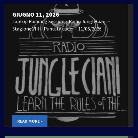
GIUGNO 11, 2026
Laptop Radioing Session – Radio JungleCiani –
Stagione VIII – Puntata queer – 11/06/2026
READ MORE »