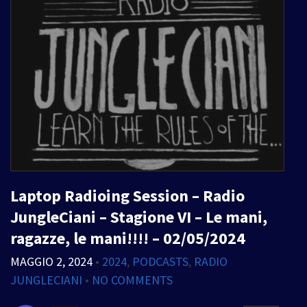
Laptop Radioing Session – Radio
JungleCiani – Stagione VI – Le mani,
ragazze, le mani!!!! – 02/05/2024
MAGGIO 2, 2024
•
2024
,
PODCASTS
,
RADIO
JUNGLECIANI
•
NO COMMENTS