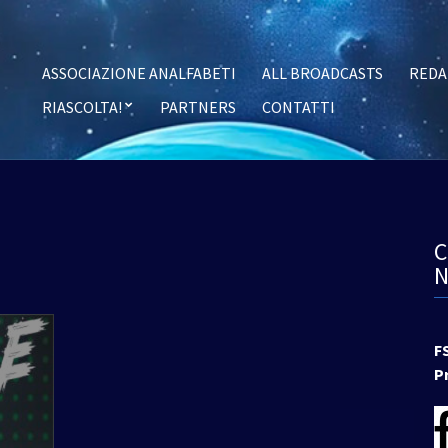
ASSOCIAZIONE ANALFABETI
ALL BROADCASTS
REDA
RIASCOLTA!
PARTNERS
CONTATTI
F
P