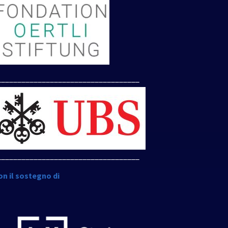
___________________________________
___________________________________
on il sostegno di