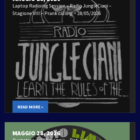
Laptop Radioing Session – Radio JungleCiani –
Stagione VIII – Prank calling – 28/05/2026
READ MORE »
MAGGIO 28, 2026
Puntatina del 28 maggio – Pot-ere