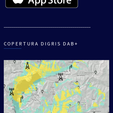
___________________________________________
COPERTURA DIGRIS DAB+