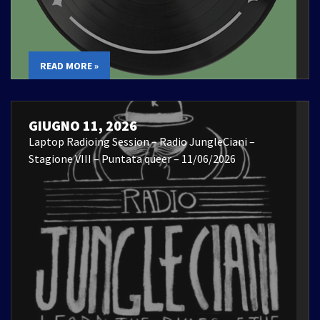
READ MORE »
GIUGNO 11, 2026
Laptop Radioing Session – Radio JungleCiani –
Stagione VIII – Puntata queer – 11/06/2026