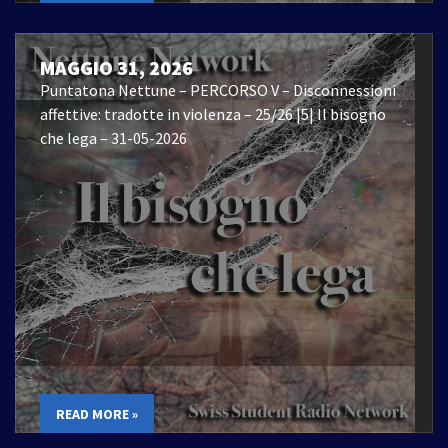
MAGGIO 31, 2026
Puntatona Nettune – PERCORSO V – Disconnessioni
affettive: tradotte in violenza – 25/26 |5| Il bisogno
che lega – 31-05-2026
READ MORE »