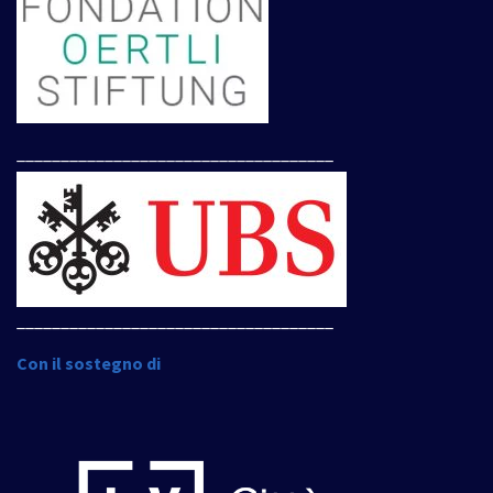
____________________________________
____________________________________
Con il sostegno di