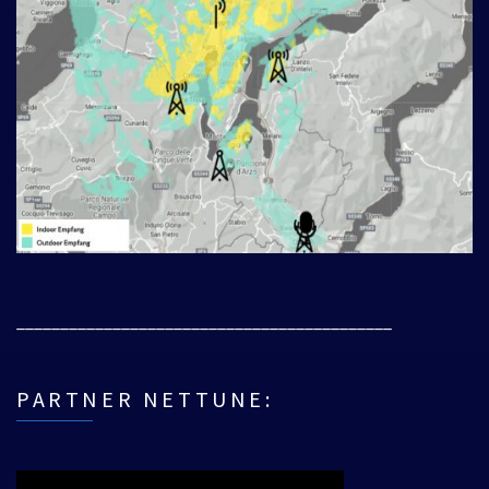
___________________________________________
PARTNER NETTUNE: