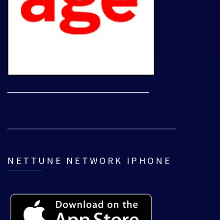
____________________________________
___________________________________________
NETTUNE NETWORK IPHONE