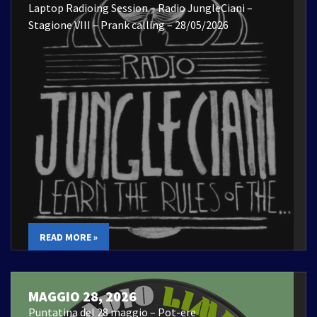
Laptop Radioing Session – Radio JungleCiani –
Stagione VIII – Prank calling – 28/05/2026
READ MORE »
MAGGIO 28, 2026
Puntatina del 28 maggio – Pot-ere