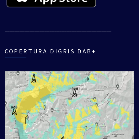
___________________________________________
COPERTURA DIGRIS DAB+