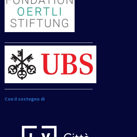
____________________________________
____________________________________
Con il sostegno di