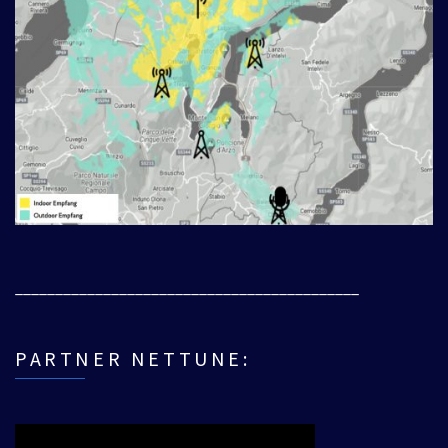
___________________________________________
PARTNER NETTUNE: