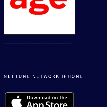
____________________________________
___________________________________________
NETTUNE NETWORK IPHONE