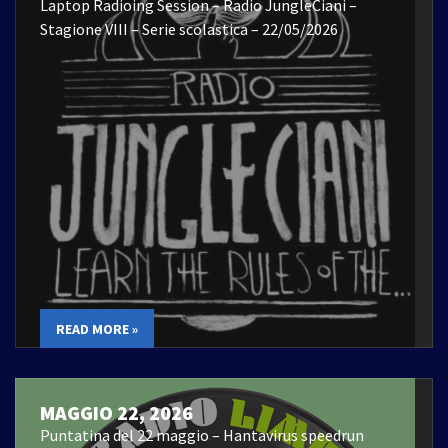
Laptop Radioing Session – Radio JungleCiani –
Stagione VIII – Serie scolastica – 22/05/2026
READ MORE »
MAGGIO 22, 2026
Puntatina del 22 maggio – Hantavirus speedrun