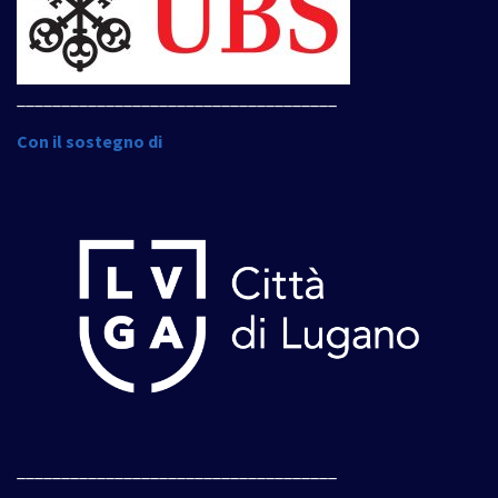
____________________________________
Con il sostegno di
____________________________________