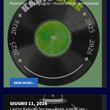
Puntatina del 12 giugno – Home behind, world ahead
READ MORE »
GIUGNO 11, 2026
Laptop Radioing Session – Radio JungleCiani –