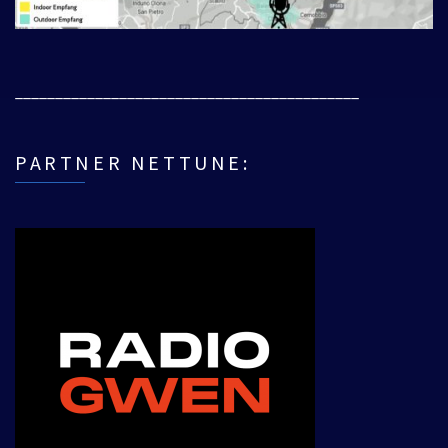
___________________________________________
PARTNER NETTUNE: