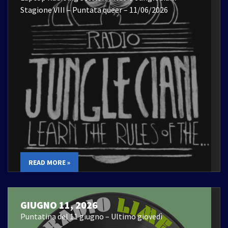
Stagione VIII – Puntata queer – 11/06/2026
READ MORE »
GIUGNO 11, 2026
Puntatina del 11 giugno – Ultimo giovedì