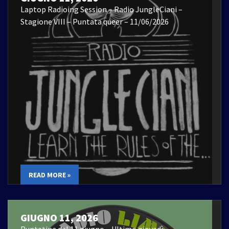
Laptop Radioing Session – Radio JungleCiani –
Stagione VIII – Puntata queer – 11/06/2026
READ MORE »
GIUGNO 11, 2026
Puntatina del 11 giugno – Ultimo giovedì