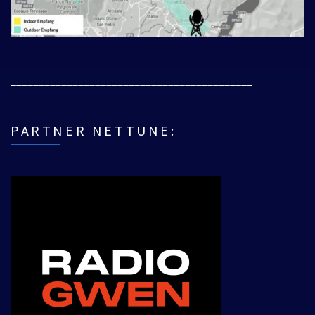
___________________________________________
PARTNER NETTUNE: