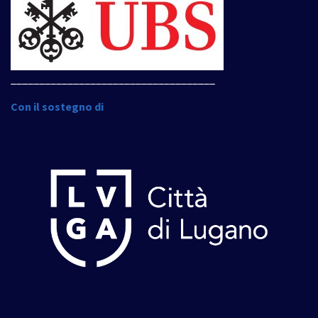
____________________________________
Con il sostegno di
____________________________________