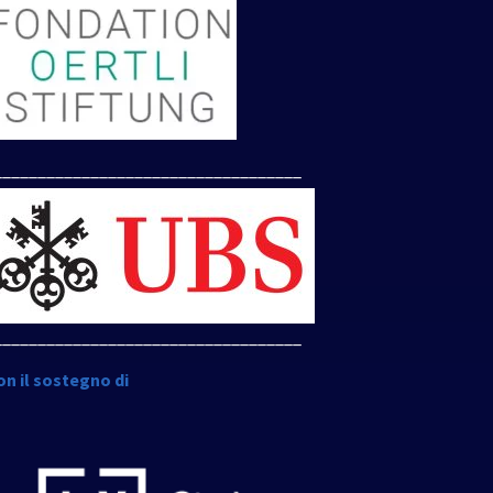
___________________________________
___________________________________
on il sostegno di