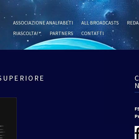
ASSOCIAZIONE ANALFABETI
ALL BROADCASTS
REDA
RIASCOLTA!
PARTNERS
CONTATTI
SUPERIORE
F
P