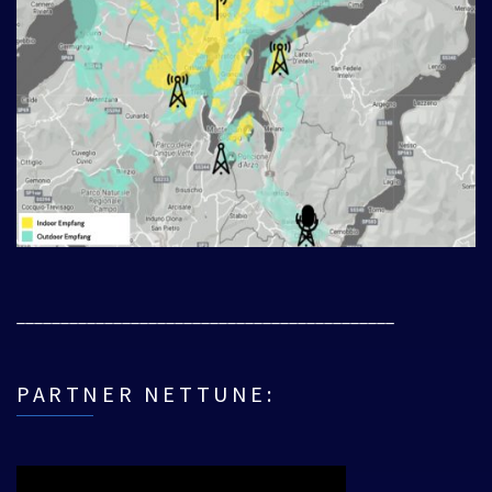
___________________________________________
PARTNER NETTUNE: