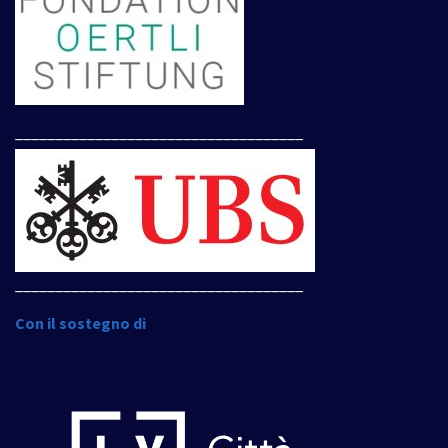
____________________________________
____________________________________
Con il sostegno di