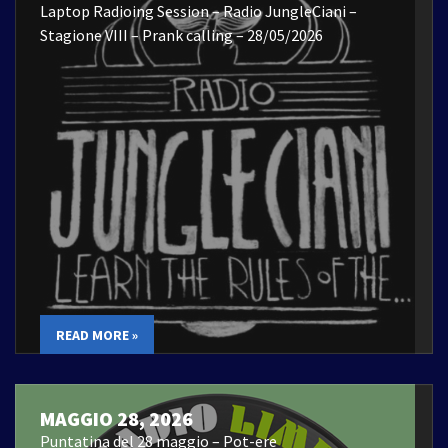
Laptop Radioing Session – Radio JungleCiani –
Stagione VIII – Prank calling – 28/05/2026
READ MORE »
MAGGIO 28, 2026
Puntatina del 28 maggio – Pot-ere