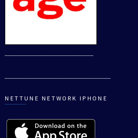
____________________________________
___________________________________________
NETTUNE NETWORK IPHONE