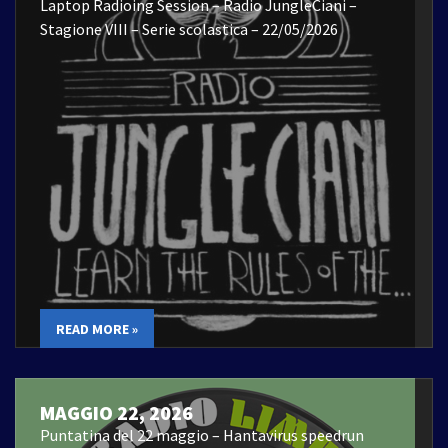
Laptop Radioing Session – Radio JungleCiani –
Stagione VIII – Serie scolastica – 22/05/2026
READ MORE »
MAGGIO 22, 2026
Puntatina del 22 maggio – Hantavirus speedrun