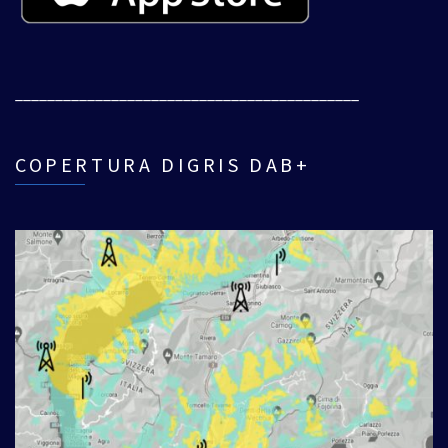
___________________________________________
COPERTURA DIGRIS DAB+