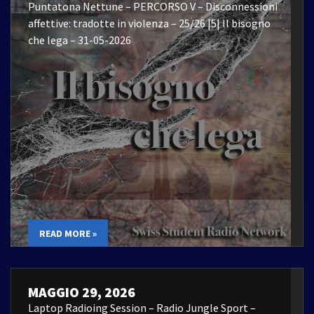
Puntatona Nettune – PERCORSO V – Disconnessioni
affettive: tradotte in violenza – 25/26 |5| Il bisogno
che lega – 31-05-2026
READ MORE »
MAGGIO 29, 2026
Laptop Radioing Session – Radio Jungle Sport –