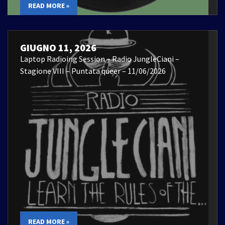
READ MORE »
GIUGNO 11, 2026
Laptop Radioing Session – Radio JungleCiani –
Stagione VIII – Puntata queer – 11/06/2026
READ MORE »