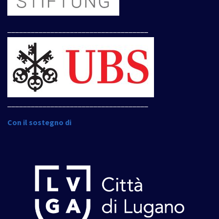
____________________________________
____________________________________
Con il sostegno di