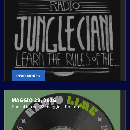
READ MORE »
MAGGIO 28, 2026
Puntatina del 28 maggio – Pot-ere