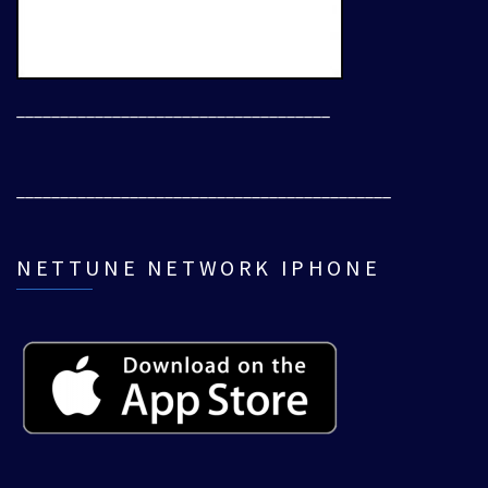
____________________________________
___________________________________________
NETTUNE NETWORK IPHONE