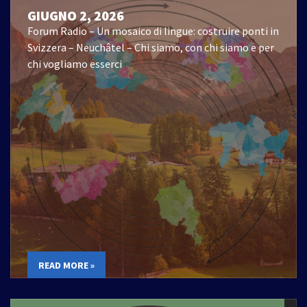
GIUGNO 2, 2026
Forum Radio – Un mosaico di lingue: costruire ponti in
Svizzera – Neuchâtel – Chi siamo, con chi siamo e per
chi vogliamo esserci
READ MORE »