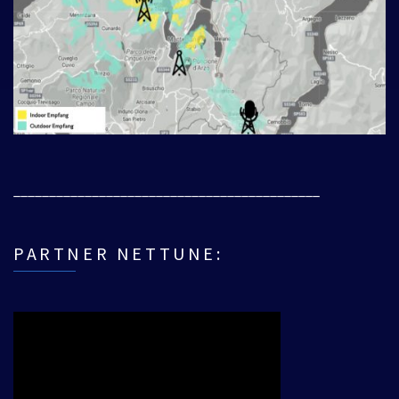
___________________________________________
PARTNER NETTUNE: