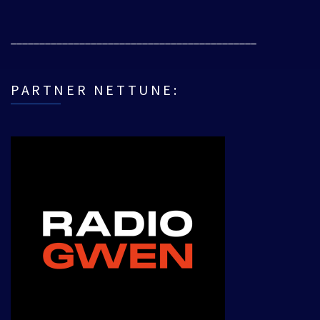
___________________________________________
PARTNER NETTUNE: