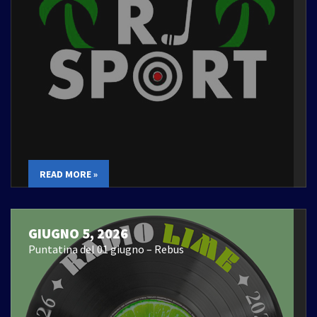
READ MORE »
GIUGNO 5, 2026
Puntatina del 01 giugno – Rebus