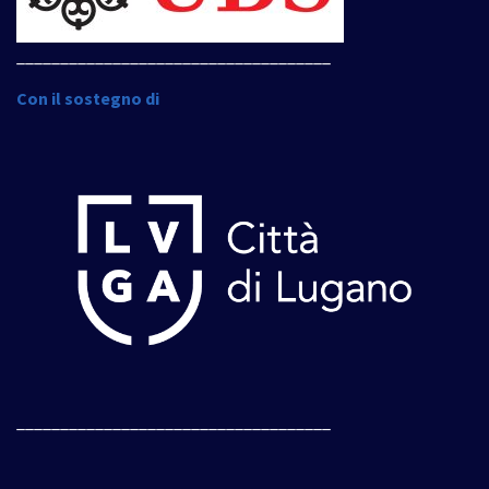
____________________________________
Con il sostegno di
____________________________________