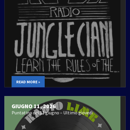
READ MORE »
GIUGNO 11, 2026
Puntatina del 11 giugno – Ultimo giovedì