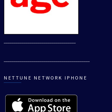
____________________________________
___________________________________________
NETTUNE NETWORK IPHONE