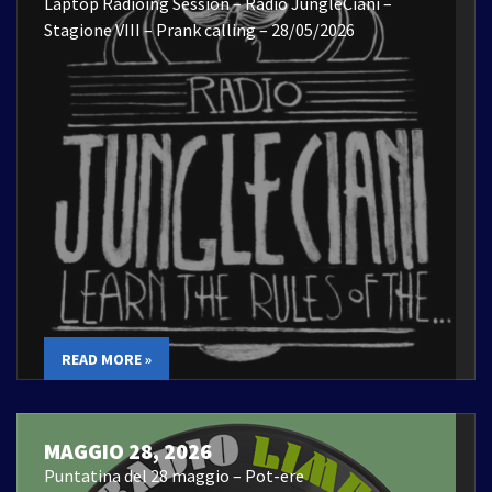
Laptop Radioing Session – Radio JungleCiani –
Stagione VIII – Prank calling – 28/05/2026
READ MORE »
MAGGIO 28, 2026
Puntatina del 28 maggio – Pot-ere