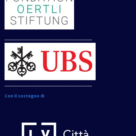
____________________________________
____________________________________
Con il sostegno di