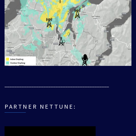
___________________________________________
PARTNER NETTUNE: