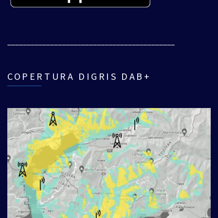
___________________________________________
COPERTURA DIGRIS DAB+