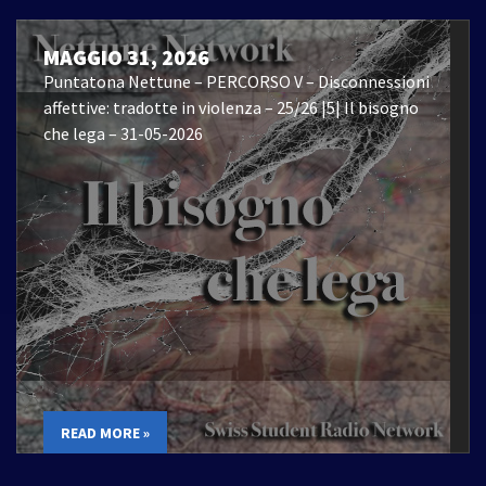
MAGGIO 31, 2026
Puntatona Nettune – PERCORSO V – Disconnessioni
affettive: tradotte in violenza – 25/26 |5| Il bisogno
che lega – 31-05-2026
READ MORE »