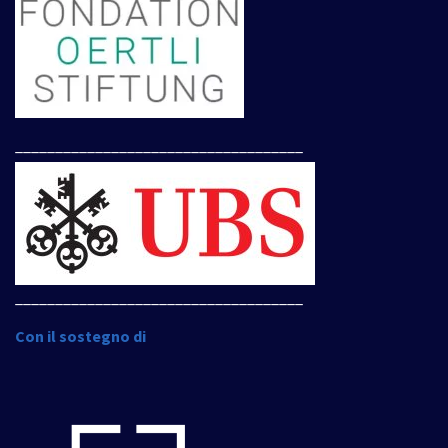
____________________________________
____________________________________
Con il sostegno di