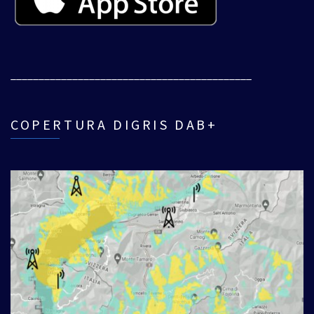
___________________________________________
COPERTURA DIGRIS DAB+