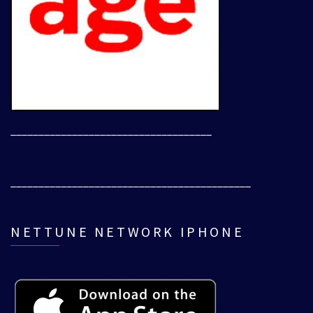
____________________________________
___________________________________________
NETTUNE NETWORK IPHONE