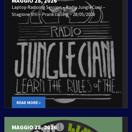
MAGGIO 28, 2026
Laptop Radioing Session – Radio JungleCiani –
Stagione VIII – Prank calling – 28/05/2026
READ MORE »
MAGGIO 28, 2026