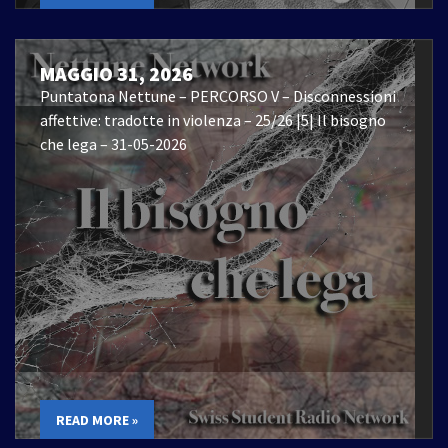
MAGGIO 31, 2026
Puntatona Nettune – PERCORSO V – Disconnessioni
affettive: tradotte in violenza – 25/26 |5| Il bisogno
che lega – 31-05-2026
READ MORE »