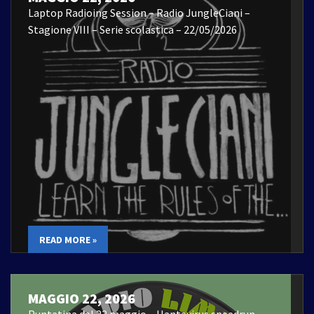
Laptop Radioing Session – Radio JungleCiani –
Stagione VIII – Serie scolastica – 22/05/2026
READ MORE »
MAGGIO 22, 2026
Puntatina del 22 maggio – Hantavirus speedrun