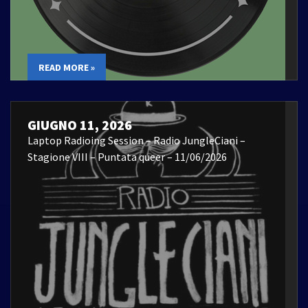
READ MORE »
GIUGNO 11, 2026
Laptop Radioing Session – Radio JungleCiani –
Stagione VIII – Puntata queer – 11/06/2026