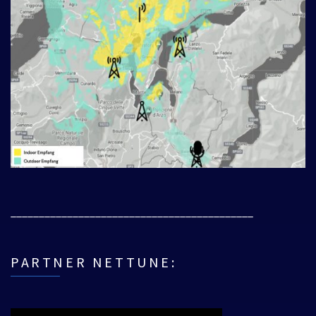
___________________________________________
PARTNER NETTUNE: