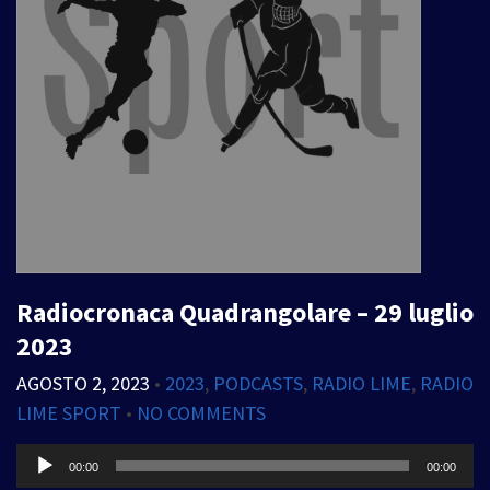
Radiocronaca Quadrangolare – 29 luglio
2023
AGOSTO 2, 2023
•
2023
,
PODCASTS
,
RADIO LIME
,
RADIO
LIME SPORT
•
NO COMMENTS
Audio
00:00
00:00
Player