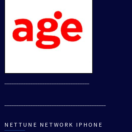
____________________________________
___________________________________________
NETTUNE NETWORK IPHONE