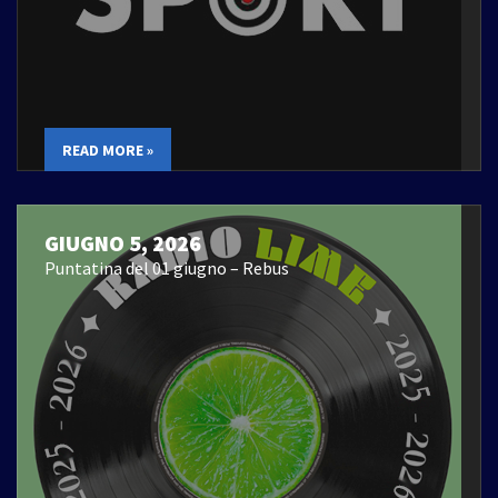
READ MORE »
GIUGNO 5, 2026
Puntatina del 01 giugno – Rebus