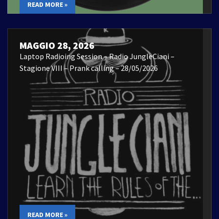
READ MORE »
MAGGIO 28, 2026
Laptop Radioing Session – Radio JungleCiani –
Stagione VIII – Prank calling – 28/05/2026
READ MORE »