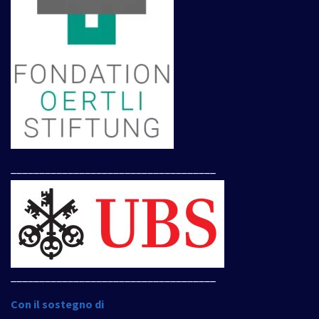
____________________________________
____________________________________
Con il sostegno di