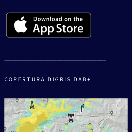
___________________________________________
COPERTURA DIGRIS DAB+