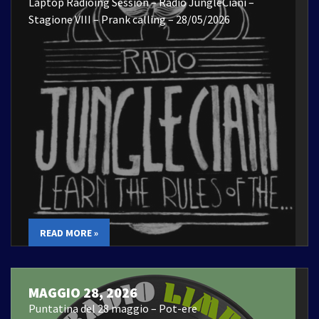
Laptop Radioing Session – Radio JungleCiani –
Stagione VIII – Prank calling – 28/05/2026
READ MORE »
MAGGIO 28, 2026
Puntatina del 28 maggio – Pot-ere