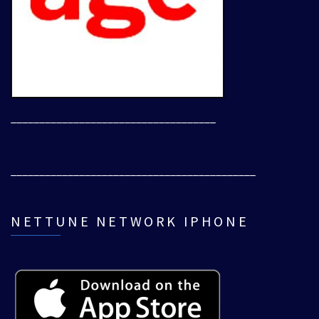
____________________________________
___________________________________________
NETTUNE NETWORK IPHONE