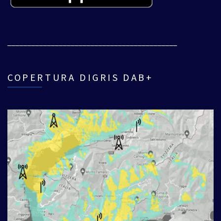
___________________________________________
COPERTURA DIGRIS DAB+