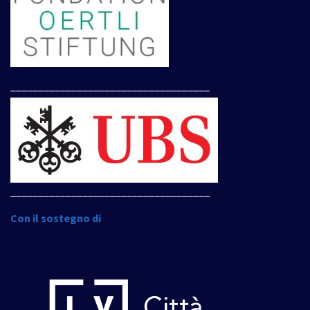
____________________________________
____________________________________
Con il sostegno di