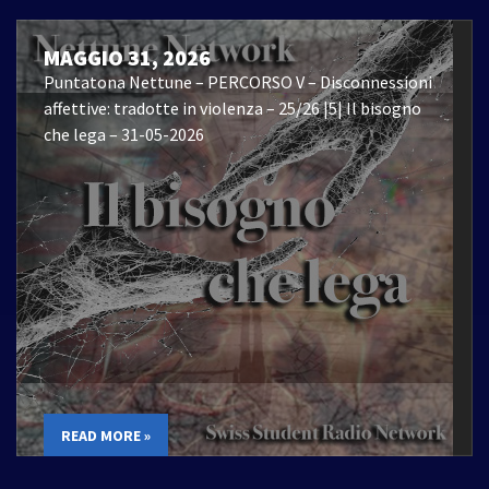
MAGGIO 31, 2026
Puntatona Nettune – PERCORSO V – Disconnessioni
affettive: tradotte in violenza – 25/26 |5| Il bisogno
che lega – 31-05-2026
READ MORE »