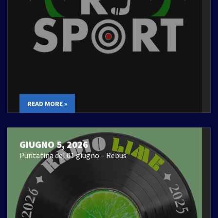
READ MORE »
GIUGNO 5, 2026
Puntatina del 01 giugno – Rebus