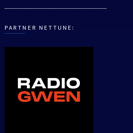
___________________________________________
PARTNER NETTUNE: