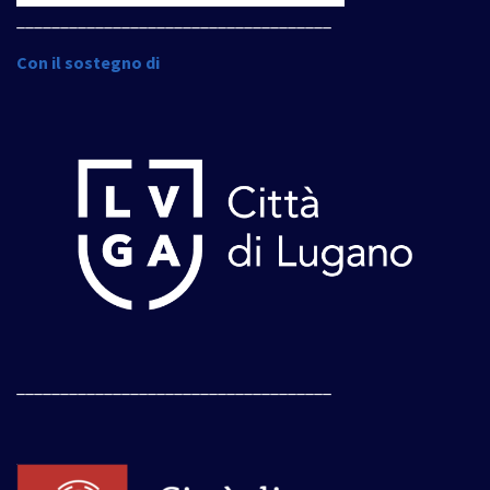
____________________________________
Con il sostegno di
____________________________________