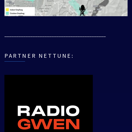
___________________________________________
PARTNER NETTUNE: