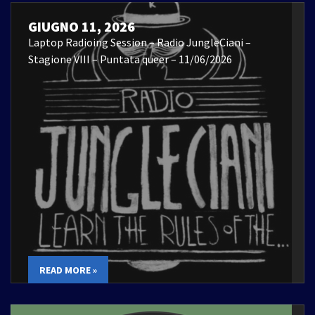
GIUGNO 11, 2026
Laptop Radioing Session – Radio JungleCiani –
Stagione VIII – Puntata queer – 11/06/2026
READ MORE »