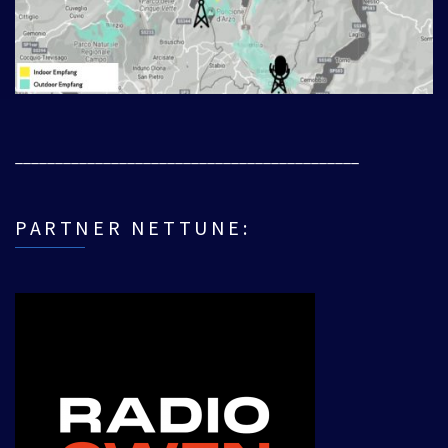
___________________________________________
PARTNER NETTUNE: