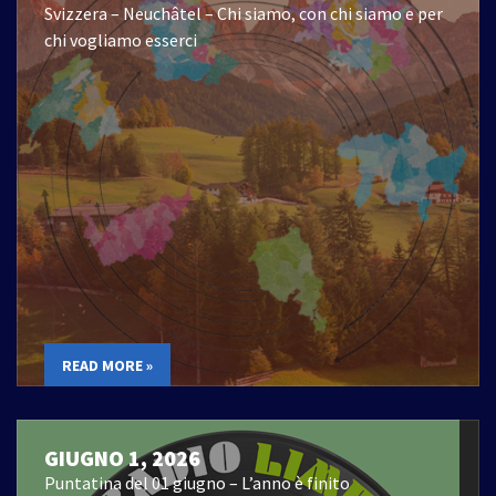
Svizzera – Neuchâtel – Chi siamo, con chi siamo e per
chi vogliamo esserci
READ MORE »
GIUGNO 1, 2026
Puntatina del 01 giugno – L’anno è finito