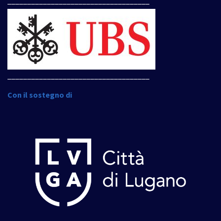
____________________________________
____________________________________
Con il sostegno di