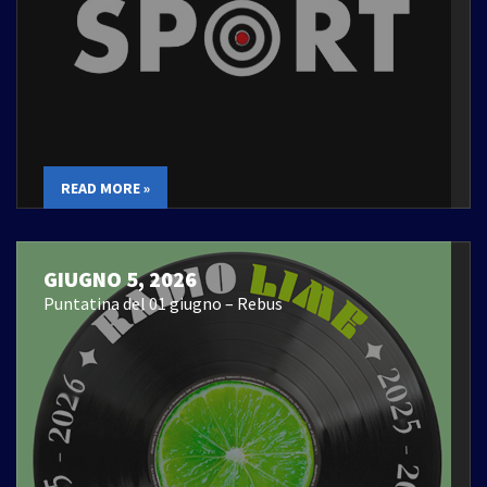
READ MORE »
GIUGNO 5, 2026
Puntatina del 01 giugno – Rebus