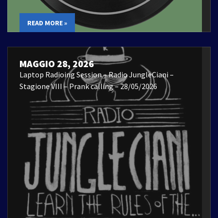
READ MORE »
MAGGIO 28, 2026
Laptop Radioing Session – Radio JungleCiani –
Stagione VIII – Prank calling – 28/05/2026