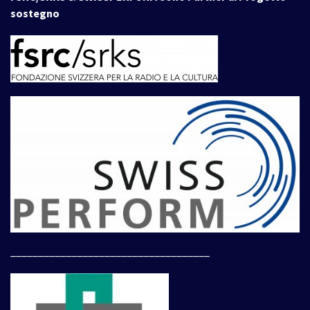
sostegno
____________________________________