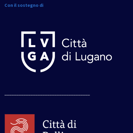
Con il sostegno di
____________________________________