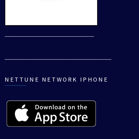
____________________________________
___________________________________________
NETTUNE NETWORK IPHONE