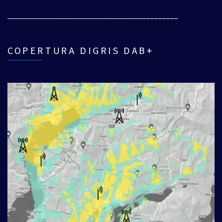
___________________________________________
COPERTURA DIGRIS DAB+