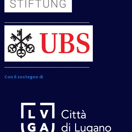
____________________________________
____________________________________
Con il sostegno di