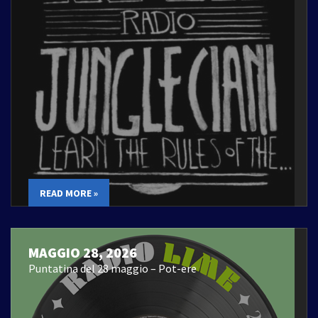
READ MORE »
MAGGIO 28, 2026
Puntatina del 28 maggio – Pot-ere