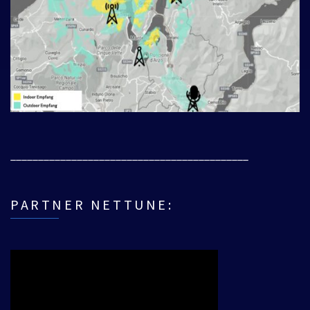
___________________________________________
PARTNER NETTUNE: