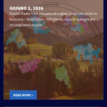
GIUGNO 2, 2026
Forum Radio – Un mosaico di lingue: costruire ponti in
Svizzera – Neuchâtel – Chi siamo, con chi siamo e per
chi vogliamo esserci
READ MORE »