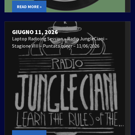
READ MORE »
GIUGNO 11, 2026
Laptop Radioing Session – Radio JungleCiani –
Stagione VIII – Puntata queer – 11/06/2026