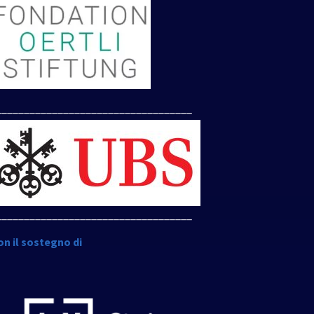
___________________________________
___________________________________
on il sostegno di