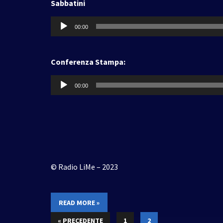
Sabbatini
Audio
00:00
Player
Conferenza Stampa:
Audio
00:00
Player
© Radio LiMe – 2023
READ MORE »
« PRECEDENTE
1
2