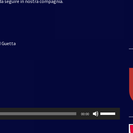
 da seguire in nostra compagnia.
d Guetta
_
Usa
_
00:00
i
tasti
freccia