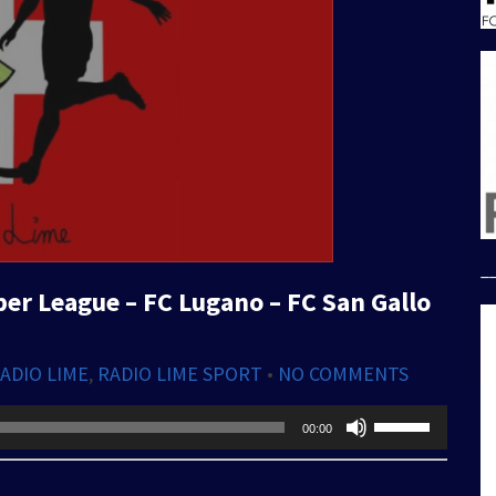
_
per League – FC Lugano – FC San Gallo
ADIO LIME
,
RADIO LIME SPORT
•
NO COMMENTS
Usa
00:00
i
tasti