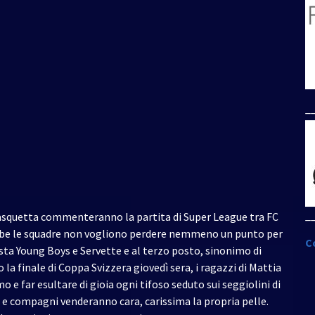
freccia
su/giù
per
aumentare
o
diminuire
il
_
volume.
_
 Pasquetta commenteranno la partita di Super League tra FC
mbe le squadre non vogliono perdere nemmeno un punto per
C
esta Young Boys e Servette e al terzo posto, sinonimo di
la finale di Coppa Svizzera giovedì sera, i ragazzi di Mattia
o e far esultare di gioia ogni tifoso seduto sui seggiolini di
 e compagni venderanno cara, carissima la propria pelle.