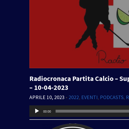
Radiocronaca Partita Calcio – Su
– 10-04-2023
APRILE 10, 2023
•
2022
,
EVENTI
,
PODCASTS
,
R
Audio
00:00
Player