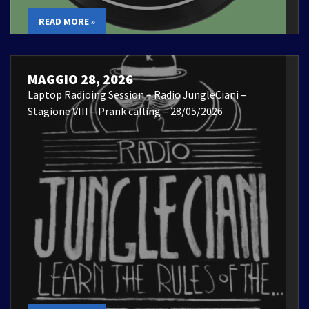
READ MORE »
MAGGIO 28, 2026
Laptop Radioing Session – Radio JungleCiani –
Stagione VIII – Prank calling – 28/05/2026