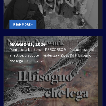
READ MORE »
MAGGIO 31, 2026
Puntatona Nettune – PERCORSO V – Disconnessioni
affettive: tradotte in violenza – 25/26 |5| Il bisogno
che lega – 31-05-2026