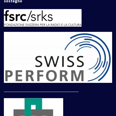
sostegno
____________________________________