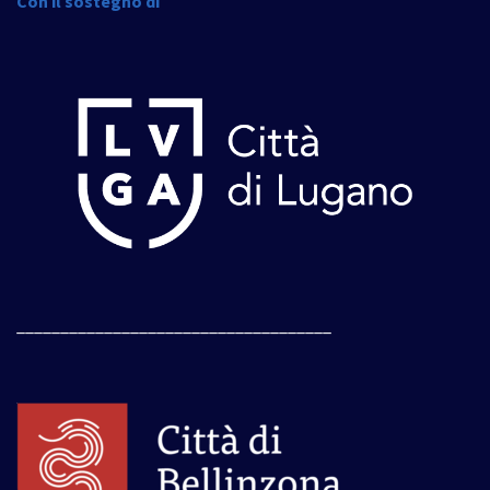
Con il sostegno di
____________________________________