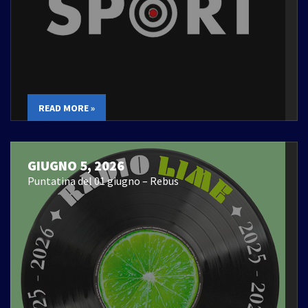
READ MORE »
GIUGNO 5, 2026
Puntatina del 01 giugno – Rebus