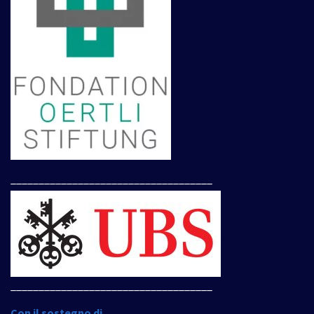
____________________________________
____________________________________
Con il sostegno di