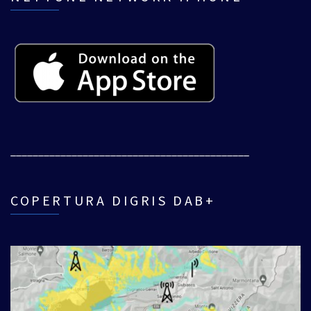
___________________________________________
COPERTURA DIGRIS DAB+