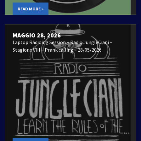
READ MORE »
MAGGIO 28, 2026
Laptop Radioing Session – Radio JungleCiani –
Stagione VIII – Prank calling – 28/05/2026