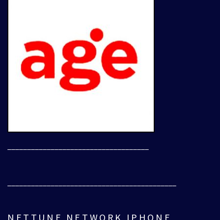
____________________________________
___________________________________________
NETTUNE NETWORK IPHONE