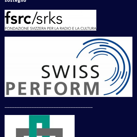
sostegno
____________________________________