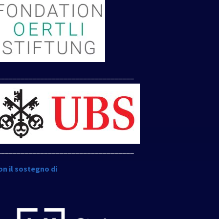
___________________________________
___________________________________
on il sostegno di