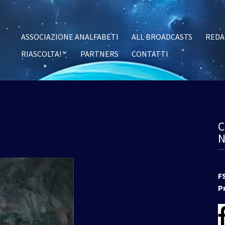
ASSOCIAZIONE ANALFABETI
ALL BROADCASTS
REDA
RIASCOLTA!
PARTNERS
CONTATTI
F
P