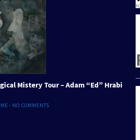
_
Magical Mistery Tour – Adam “Ed” Hrabi
IME
•
NO COMMENTS