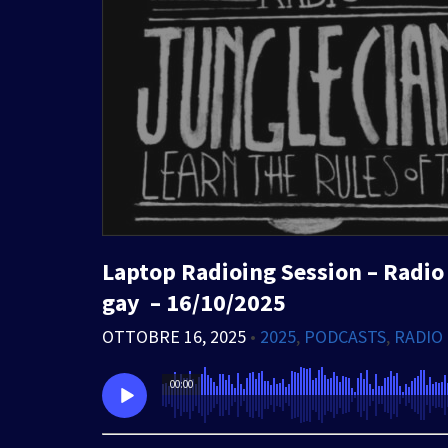
Laptop Radioing Session – Radio 
gay – 16/10/2025
OTTOBRE 16, 2025
•
2025
,
PODCASTS
,
RADIO
00:00