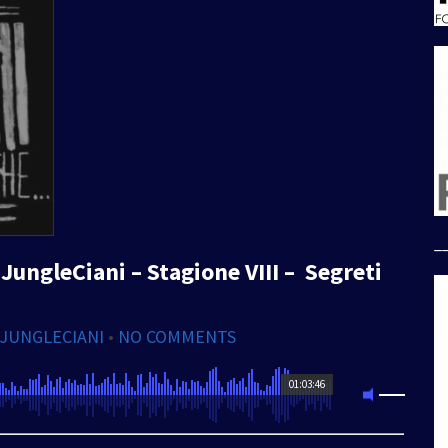
_
JungleCiani – Stagione VIII – Segreti
 JUNGLECIANI
•
NO COMMENTS
01:03:46