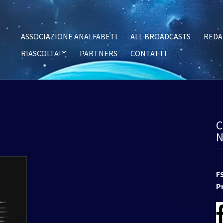
ASSOCIAZIONE ANALFABETI
ALL BROADCASTS
REDA
RIASCOLTA!
PARTNERS
CONTATTI
F
P