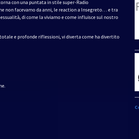
torna con una puntata in stile super-Radio
he non facevamo da anni, le reaction a Insegreto… e tra
sessualità, di come la viviamo e come influisce sul nostro
totale e profonde riflessioni, vi diverta come ha divertito
_
ne.
_
C