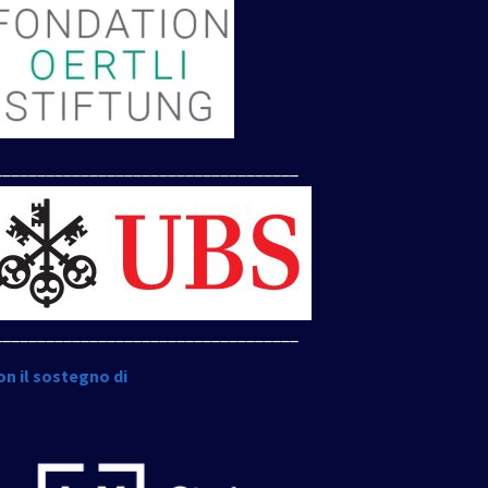
___________________________________
___________________________________
on il sostegno di