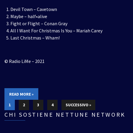
Devil Town – Cavetown
Maybe – half•alive
Fight or Flight – Conan Gray
All I Want For Christmas Is You – Mariah Carey
Last Christmas – Wham!
© Radio LiMe – 2021
READ MORE »
1
2
3
4
SUCCESSIVO »
CHI SOSTIENE NETTUNE NETWORK