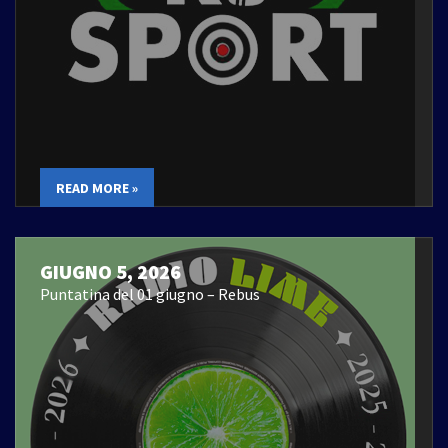
READ MORE »
GIUGNO 5, 2026
Puntatina del 01 giugno – Rebus