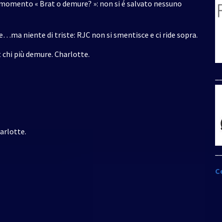
l momento « Brat o demure? »: non si é salvato nessuno
e…ma niente di triste: RJC non si smentisce e ci ride sopra.
t chi più demure. Charlotte.
_
arlotte.
_
C