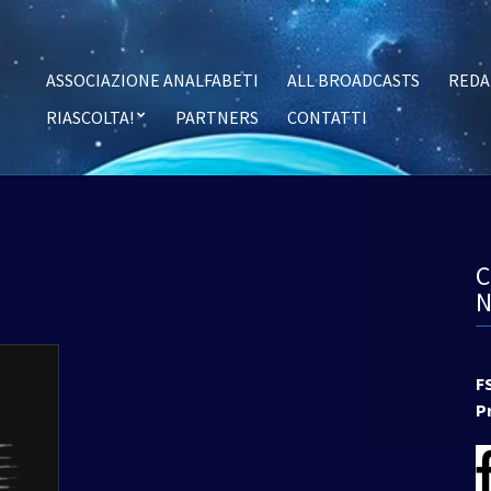
ASSOCIAZIONE ANALFABETI
ALL BROADCASTS
REDA
RIASCOLTA!
PARTNERS
CONTATTI
F
P