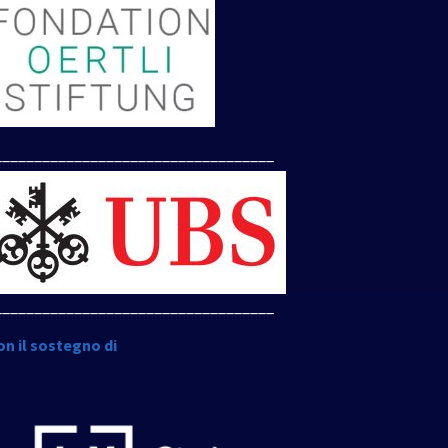
___________________________________
___________________________________
on il sostegno di