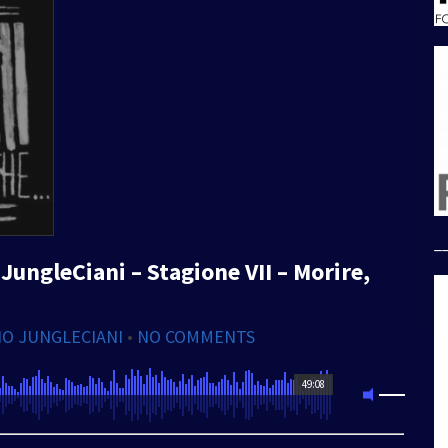
_
JungleCiani – Stagione VII – Morire,
IO JUNGLECIANI
•
NO COMMENTS
49:08